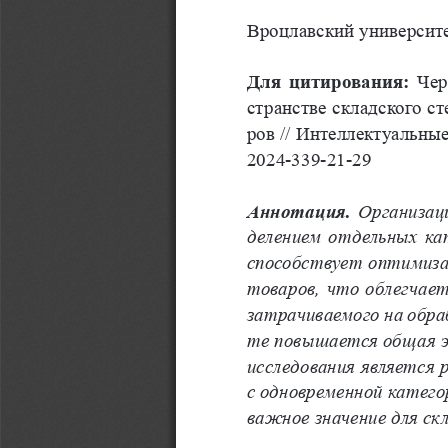
Вроцлавский университе
Для цитирования:
Чер
странстве 
складского 
ст
ров    //  Интеллектуальны
2024-339-21-29
Аннотация.
 Организац
делением отдельных ка
способствует оптимизац
товаров, что облегчает
затрачиваемого на обраб
те повышается общая э
исследования является
с  одновременной катего
важное значение для ск