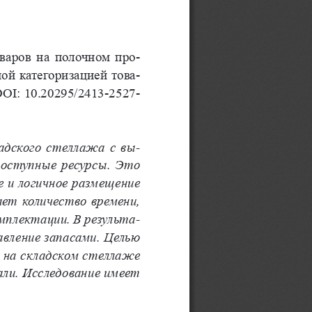
варов 
на   полочном 
про
-
ной 
категоризацией 
това
-
OI: 
10.20295/2413-2527-
адского стеллажа с 
вы
-
доступные ресурсы. Это 
 и 
логичное размещение 
ет количество времени, 
мплектации. В результа
-
вление запасами. Целью 
 на складском стеллаже 
али. Исследование имеет 