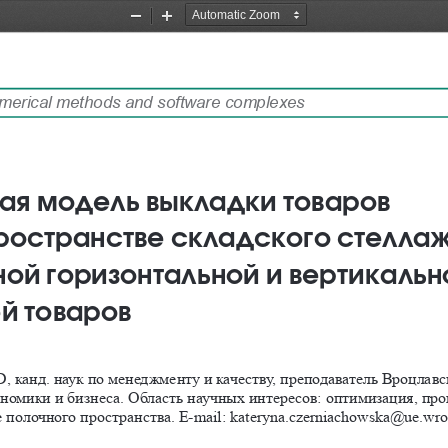
Zoom
Zoom
Out
In
g, numerical methods and software complexes
я модель выкладки товаров 
ространстве складского стеллаж
ой горизонтальной и вертикальн
й товаров
D, канд. наук по менеджменту и качеству, преподаватель Вроцлавс
ономики и бизнеса. Область научных интересов: оптимизация, пр
 полочного пространства. E-mail: kateryna.czerniachowska@ue.wro