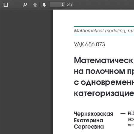
of 9
Toggle
Find
Previous
Next
Sidebar
Mathematical modelin
УДК 656.073
Математическа
на полочном п
с одновременн
категоризацие
Черняховская 
—   
Ph
эк
Екатерина  
ние
Сергеевна 