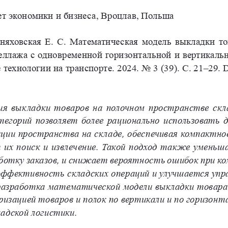
т экономики и бизнеса, Вроцлав, Польша
няховская 
Е.   С.   Математическая 
модель 
выкладки 
то
еллажа 
с  одновременной 
горизонтальной 
и  вертикаль
е 
технологии 
на   транспорте. 
2024. 
No   3  (39).    С.   21–29. 
D
ия выкладки товаров на полочном пространстве скл
тегорий позволяет более рационально использовать 
ии пространства на складе, обеспечивая компактное
 их поиск и 
извлечение. Такой подход также уменьша
отку заказов, и 
снижает вероятность ошибок при ко
ффективность складских операций и 
улучшается упра
 разработка математической модели выкладки товара
ризацией товаров и 
полок по вертикали и 
по горизонт
ладской логистики.