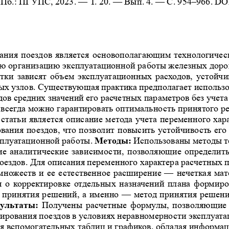
Пб.: ПГУПС, 2023. 
— Т. 20. 
— Вып. 
4.  — С. 954–966. D
ания поездов является основополагающим технологичес
ю организацию эксплуатационной работы железных дор
отки зависят объем эксплуатационных расходов, устойчи
ых узлов. Существующая практика предполагает использо
ов средних значений его расчетных параметров без учета
 всегда можно гарантировать оптимальность принятого р
статьи является описание метода учета переменного хар
вания поездов, что позволит повысить устойчивость его
сплуатационной работы. 
Методы:
 Использованы методы те
 аналитические зависимости, позволяющие определить
оездов. Для описания переменного характера расчетных 
множеств и 
ее естественное расширение 
— нечеткая мат
 о 
корректировке отдельных назначений плана формиро
 принятия решений, а 
именно 
— метод принятия решени
зультаты:
 Получены расчетные формулы, позволяющие 
ирования поездов в 
условиях неравномерности эксплуата
я вспомогательных таблиц и 
графиков, обладая информац