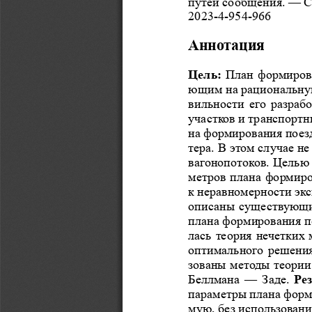
путей сообщения. 
— С
2023-4-954-966
Аннотация
Цель:
 План формиров
ющим на рациональну
вильности его разраб
участков и 
транспортн
на формирования поезд
тера. В 
этом случае не
вагонопотоков. Целью 
метров плана формиро
к  неравномерности эк
описаны существующие
плана формирования п
лась теория нечетких 
оптимального решения
зованы методы теории
Беллмана 
— Заде. 
Ре
параметры плана форм
мую, без использовани