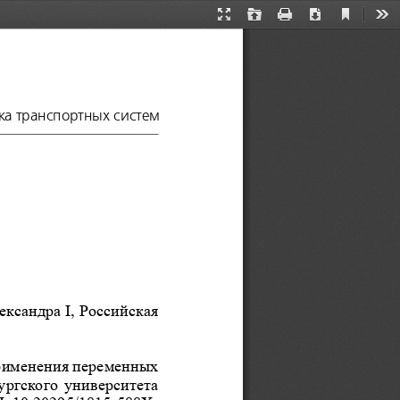
Current
Presentation
Open
Print
Download
Too
View
Mode
а транспортных систем
ксандра I, Российская 
рименения переменных 
ургского университета 