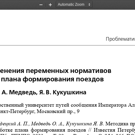
Zoom
Zoom
Out
In
Проблематик
енения переменных нормативов 
е плана формирования поездов
. А. Медведь, Я. В. Кукушкина
рственный университет путей сообщения Императора Але
нкт-Петербург, Московский пр., 9 
децкий А. П., Медведь О. А., Кукушкина Я. В. 
Методика п
аботке плана формирования поездов
 // Известия Петерб