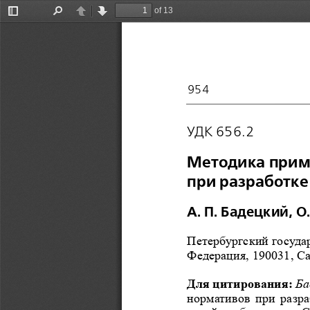
of 13
Toggle
Find
Previous
Next
Sidebar
954

УДК 656.2
Методика прим
при разработк
А. П. Бадецкий, О
Петербургский госуда
Федерация, 190031, Са
Для цитирования:
Ба
нормативов при разр