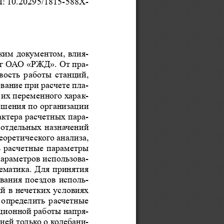
OI: 10.20295/1815-588X-
ким документом, влия
-
ог ОАО «РЖД». От пра
-
вость работы станций, 
вание при расчете пла
-
 их переменного харак
-
ешения по организации 
актера расчетных пара
-
 отдельных назначений 
оретического анализа, 
 расчетные параметры 
параметров использова
-
ематика. Для принятия 
вания поездов исполь
-
й в 
нечетких условиях 
определить расчетные 
ционной работы напря
-
ией только о 
колебани
-