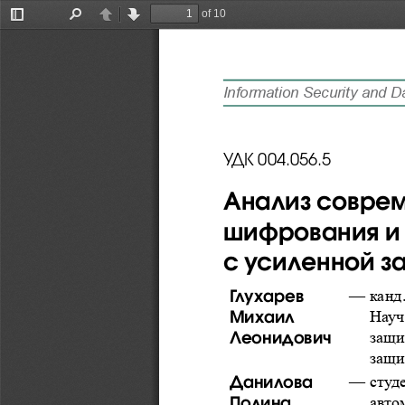
of 10
Toggle
Find
Previous
Next
Sidebar
Information Security
УДК 004.056.5
Анализ соврем
шифрования и
с усиленной з
Глухарев 
—    ка
Михаил 
Науч
Леонидович
защи
защи
Данилова 
—    ст
Полина 
авто