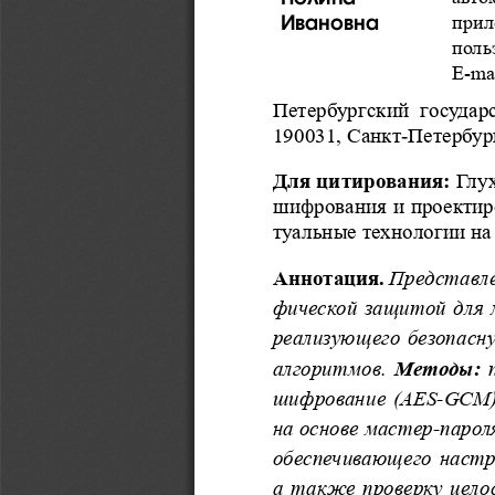
Ивановна
прил
поль
E
-
ma
Петербургский  государс
190031, Санкт-Петербург
Для цитирования:
 Глу
шифрования и проектир
туальные технологии на тр
Аннотация
.
 Представле
фической защитой для л
реализующего безопасну
алгоритмов. 
Методы:
 
шифрование (AES-GCM),
на основе мастер-пароля
обеспечивающего настр
а также проверку цело