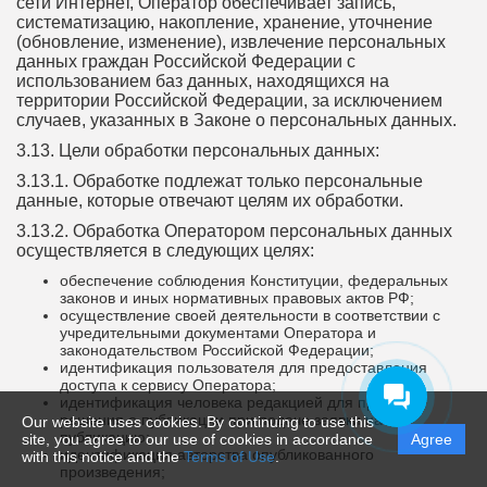
сети Интернет, Оператор обеспечивает запись,
систематизацию, накопление, хранение, уточнение
(обновление, изменение), извлечение персональных
данных граждан Российской Федерации с
использованием баз данных, находящихся на
территории Российской Федерации, за исключением
случаев, указанных в Законе о персональных данных.
3.13. Цели обработки персональных данных:
3.13.1. Обработке подлежат только персональные
данные, которые отвечают целям их обработки.
3.13.2. Обработка Оператором персональных данных
осуществляется в следующих целях:
обеспечение соблюдения Конституции, федеральных
законов и иных нормативных правовых актов РФ;
осуществление своей деятельности в соответствии с
учредительными документами Оператора и
законодательством Российской Федерации;
идентификация пользователя для предоставления
доступа к сервису Оператора;
идентификация человека редакцией для принятия
решения о публикации при подаче заявки на
Our website uses cookies. By continuing to use this
публикацию;
site, you agree to our use of cookies in accordance
Agree
идентификация авторства опубликованного
with this notice and the
Terms of Use
.
произведения;