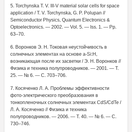
5. Torchynska T. V. III-V material solar cells for space
application / T. V. Torchynska, G. P. Polupan //
Semiconductor Physics, Quantum Electronics &
Optoelectronics. — 2002. — Vol. 5. — Iss. 1. — Pp.
63–70.
6. Воронков Э. Н. Токовая неустойчивость в
солнечных элементах на основе a-Si:H,
возникающая после их засветки / Э. Н. Воронков //
Физика и техника полупроводников. — 2001. — Т.
25. — № 6. — С. 703–706.
7. Косяченко Л. А. Проблемы эффективности
фото-электрического преобразования в
тонкопленочных солнечных элементах CdS/CdTe /
Л. А. Косяченко // Физика и техника
полупроводников. — 2006. — Т. 40. — № 6. — С.
730–746.