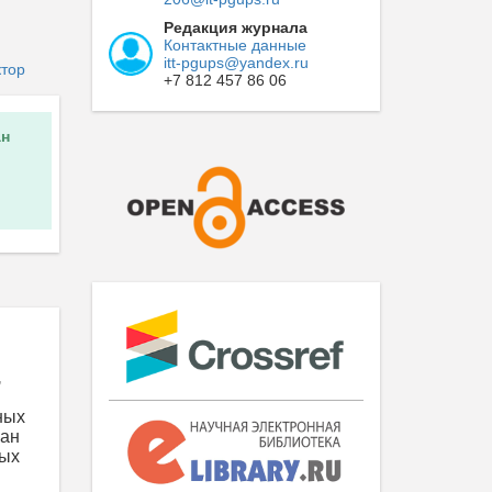
Редакция журнала
Контактные данные
itt-pgups@yandex.ru
ктор
+7 812 457 86 06
н
,
ных
ван
ных