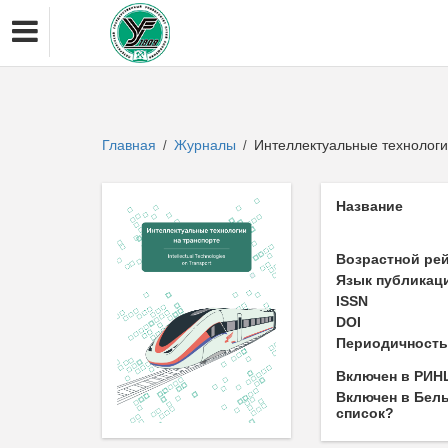
Главная
Журналы
Интеллектуальные технологии 
/
/
Название
Возрастной ре
Язык публикац
ISSN
DOI
Периодичност
Включен в РИН
Включен в Бел
список?