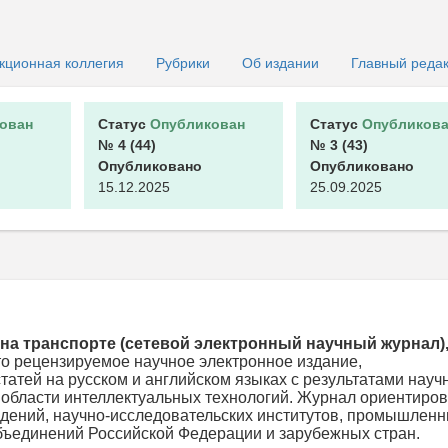
кционная коллегия
Рубрики
Об издании
Главный реда
ован
Статус
Опубликован
Статус
Опубликова
№ 4
(44)
№ 3
(43)
Опубликовано
Опубликовано
15.12.2025
25.09.2025
на транспорте (сетевой электронный научный журнал)
то рецензируемое научное электронное издание,
татей на русском и английском языках с результатами науч
 области интеллектуальных технологий. Журнал ориентиро
едений, научно-исследовательских институтов, промышлен
бъединений Российской Федерации и зарубежных стран.