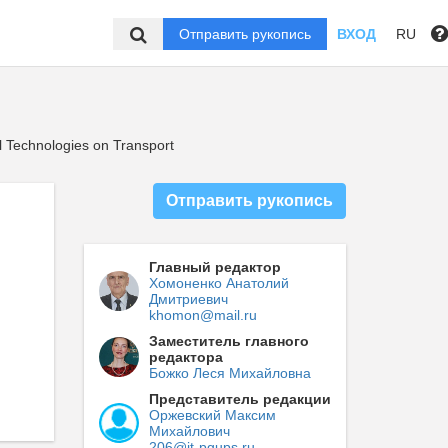
Отправить рукопись
ВХОД
RU
 Technologies on Transport
Отправить рукопись
Главный редактор
Хомоненко Анатолий
Дмитриевич
khomon@mail.ru
Заместитель главного
редактора
Божко Леся Михайловна
Представитель редакции
Оржевский Максим
Михайлович
206@it-pgups.ru