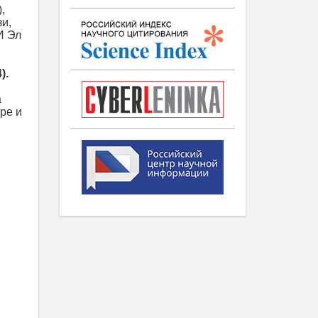
,
зи,
И Эл
).
а
ре и