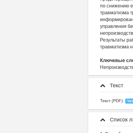
по снижению е
травматизма т
информировани
управления бе
непроизводств
Результаты ра
травматизма 
Ключевые сл
Непроизводст
Текст
Текст (PDF):
Чит
Список л