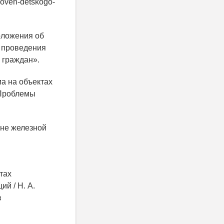
uroven-detskogo-
оложения об
, проведения
 граждан».
а на объектах
 Проблемы
оне железной
тах
й / Н. А.
в