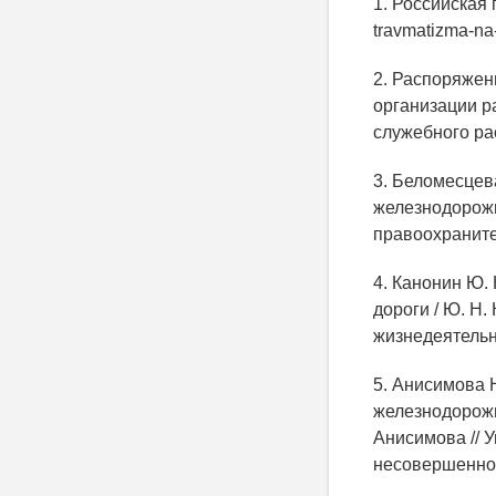
1. Российская г
travmatizma-na
2. Распоряжен
организации р
служебного ра
3. Беломесцев
железнодорожн
правоохраните
4. Канонин Ю.
дороги / Ю. Н.
жизнедеятельн
5. Анисимова 
железнодорожн
Анисимова // 
несовершеннол