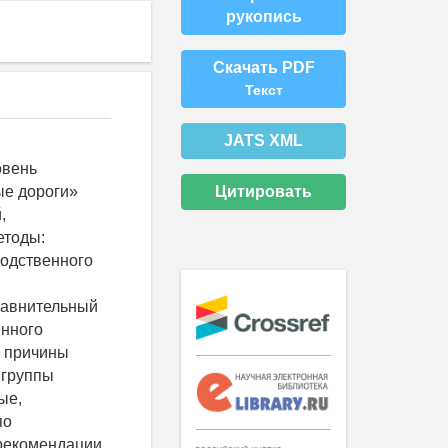
рукопись
Скачать PDF
Текст
JATS XML
овень
Цитировать
ые дороги»
,
етоды:
одственного
равнительный
енного
ы причины
 группы
ые,
по
рекомендации