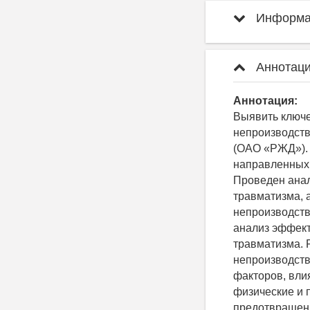
Информац
Аннотаци
Аннотация:
Выявить ключ
непроизводств
(ОАО «РЖД»).
направленных 
Проведен анал
травматизма, 
непроизводств
анализ эффект
травматизма. 
непроизводст
факторов, вли
физические и 
предотвращен