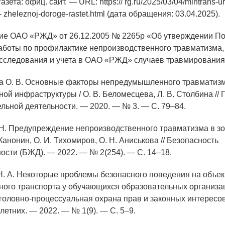
азета: офиц. сайт. — URL: https:// rg.ru/2025/03/04/mintrans-
- zheleznoj-doroge-rastet.html (дата обращения: 03.04.2025).
ие ОАО «РЖД» от 26.12.2005 № 2265р «Об утверждении П
аботы по профилактике непроизводственного травматизма
сследования и учета в ОАО «РЖД» случаев травмирования
а О. В. Основные факторы непредумышленного травматизм
ой инфраструктуры / О. В. Беломесцева, Л. В. Столбина //
льной деятельности. — 2020. — № 3. — С. 79–84.
 Н. Предупреждение непроизводственного травматизма в з
 Канонин, О. И. Тихомиров, О. Н. Аниськова // Безопасность
ости (БЖД). — 2022. — № 2(254). — С. 14–18.
Н. А. Некоторые проблемы безопасного поведения на объек
ого транспорта у обучающихся образовательных организаци
Уголовно-процессуальная охрана прав и законных интересо
етних. — 2022. — № 1(9). — С. 5–9.