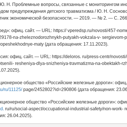
 Ю. Н. Проблемные вопросы, связанные с мониторингом и
одом предупреждения детского травматизма / Ю. Н. Сосновск
стник экономической безопасности. — 2019. — № 2. — С. 26
ред»: офиц. сайт. — URL: https:// vperedsp.ru/novosti/457-no
/29178-na-zheleznodorozhnykh-putyakh-vokzala-v- sergievom-
tivopeshekhodnye-maty (дата обращения: 17.11.2023).
ия: офиц. сайт. — URL: https://deloros. ru/press-centr/novosti/
tsenili- resheniya-dlya-snizheniya-travmatizma-na-obektakh-rz
07.2025).
кционерное общество «Российские железные дороги»: офиц.
ru/ru/11125/
page/2452802?id=290806 (дата обращения: 23.06
акционерное общество «Российские железные дороги»: офиц
zd.
ru/ru/social-aspect/occupational-industrial-safety/non-work- r
я: 26.04.2025).