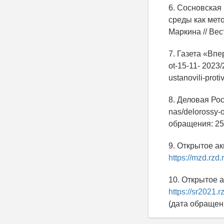
6. Сосновская
среды как мет
Маркина // Ве
7. Газета «Впе
ot-15-11- 2023
ustanovili-pro
8. Деловая Росс
nas/delorossy-o
обращения: 25.
9. Открытое а
https://mzd.rzd.
10. Открытое 
https://sr2021.r
(дата обращени