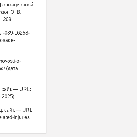
нформационной
ая, Э. В.
6–269.
mer-089-16258-
posade-
novosti-o-
hd/ (дата
 сайт. — URL:
.2025).
. сайт. — URL:
elated-injuries