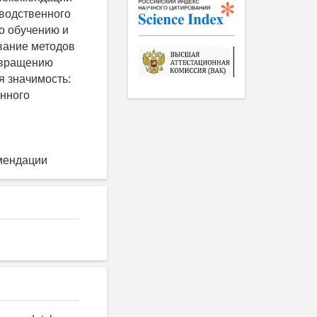
зводственного
о обучению и
вание методов
твращению
 значимость:
енного
мендации