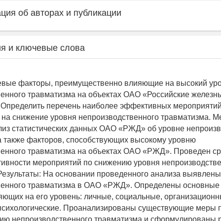
ия об авторах и публикации
я и ключевые слова
евые факторы, преимущественно влияющие на высокий ур
енного травматизма на объектах ОАО «Российские железн
 Определить перечень наиболее эффективных мероприятий
на снижение уровня непроизводственного травматизма. М
из статистических данных ОАО «РЖД» об уровне непроизв
а также факторов, способствующих высокому уровню
енного травматизма на объектах ОАО «РЖД». Проведен с
ивности мероприятий по снижению уровня непроизводств
Результаты: На основании проведенного анализа выявлен
венного травматизма в ОАО «РЖД». Определены основные
яющих на его уровень: личные, социальные, организационн
психологические. Проанализированы существующие меры 
ию непроизводственного травматизма и сформулированы 