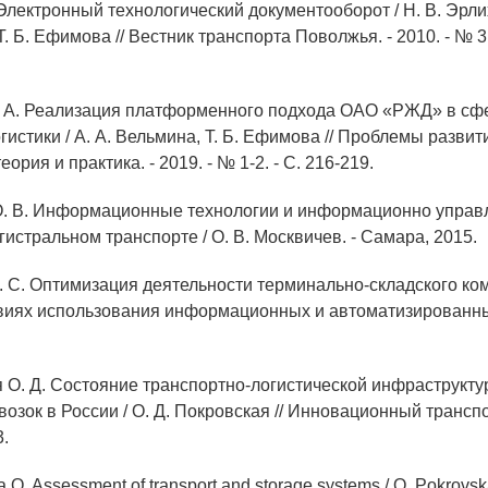
 Электронный технологический документооборот / Н. В. Эрлих
. Б. Ефимова // Вестник транспорта Поволжья. - 2010. - № 3(2
. А. Реализация платформенного подхода ОАО «РЖД» в сф
гистики / А. А. Вельмина, Т. Б. Ефимова // Проблемы развит
ория и практика. - 2019. - № 1-2. - С. 216-219.
 О. В. Информационные технологии и информационно упра
истральном транспорте / О. В. Москвичев. - Самара, 2015.
. С. Оптимизация деятельности терминально-складского к
иях использования информационных и автоматизированных
я О. Д. Состояние транспортно-логистической инфраструкту
озок в России / О. Д. Покровская // Инновационный транспор
3.
 O. Assessment of transport and storage systems / O. Pokrovsk