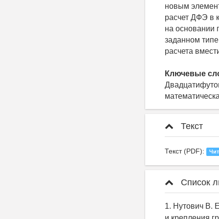
новым элемент
расчет ДФЭ в 
на основании 
заданном типе
расчета вмест
Ключевые сл
Двадцатифутов
математическа
Текст
Текст (PDF):
Чит
Список л
1. Нутович В.
и крепления гру