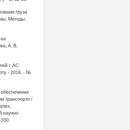
пления груза
емы. Методы.
 на
а, А. В.
лей с АС
у. - 2016. - №
 обеспечения
м транспорте /
ализ,
й научно-
-330.