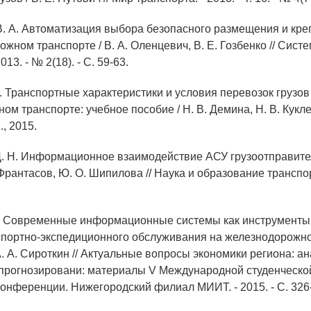
В. А. Автоматизация выбора безопасного размещения и кре
жном транспорте / В. А. Оленцевич, В. Е. Гозбенко // Сист
013. - № 2(18). - С. 59-63.
В. Транспортные характеристики и условия перевозок грузов
м транспорте: учебное пособие / Н. В. Демина, Н. В. Куклев
., 2015.
Д. Н. Информационное взаимодействие АСУ грузоотправите
Франтасов, Ю. О. Шипилова // Наука и образование транспорт
А. Современные информационные системы как инструменты
спортно-экспедиционного обслуживания на железнодорожно
А. А. Сироткин // Актуальные вопросы экономики региона: ан
 прогнозировани: материалы V Международной студенческо
конференции. Нижегородский филиал МИИТ. - 2015. - С. 326