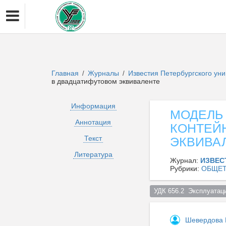
Главная
Журналы
Известия Петербургского ун
/
/
в двадцатифутовом эквиваленте
Информация
МОДЕЛЬ
Аннотация
КОНТЕЙ
Текст
ЭКВИВА
Литература
Журнал:
ИЗВЕС
Рубрики:
ОБЩЕТ
УДК 656.2  Эксплуатац
Шевердова 