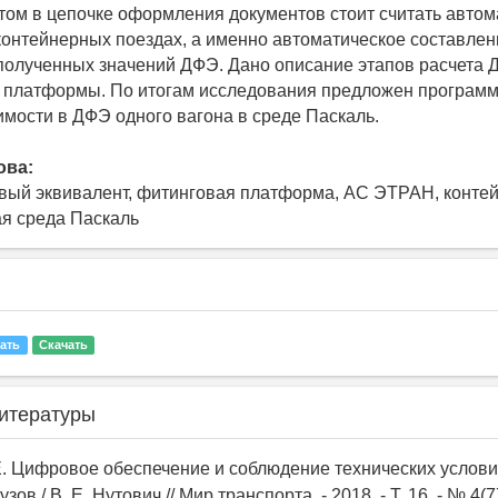
ом в цепочке оформления документов стоит считать автом
контейнерных поездах, а именно автоматическое составлен
полученных значений ДФЭ. Дано описание этапов расчета 
 платформы. По итогам исследования предложен программ
имости в ДФЭ одного вагона в среде Паскаль.
ова:
ый эквивалент, фитинговая платформа, АС ЭТРАН, контей
я среда Паскаль
ать
Скачать
итературы
 Е. Цифровое обеспечение и соблюдение технических усло
зов / В. Е. Нутович // Мир транспорта. - 2018. - Т. 16. - № 4(77