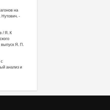
вагонов на
 Нутович. -
 / Я. К
ского
 выпуск Я. П.
 с
ный анализ и