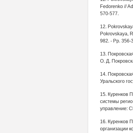
Fedorenko // Ad
570-577.
12. Pokrovskaya
Pokrovskaya, R.
982. - Pp. 356-
13. Покровска
О. Д. Покровска
14. Покровская
Уральского гос
15. Куренков 
системы регион
управление: СБ
16. Куренков 
организации ко