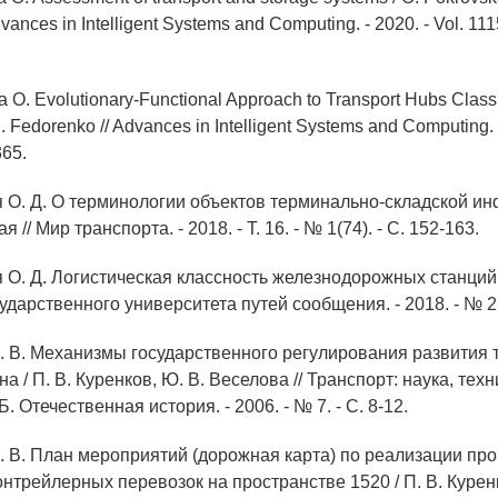
vances in Intelligent Systems and Computing. - 2020. - Vol. 111
 O. Evolutionary-Functional Approach to Transport Hubs Classif
 Fedorenko // Advances in Intelligent Systems and Computing. -
365.
я О. Д. О терминологии объектов терминально-складской ин
я // Мир транспорта. - 2018. - Т. 16. - № 1(74). - С. 152-163.
 О. Д. Логистическая классность железнодорожных станций 
ударственного университета путей сообщения. - 2018. - № 2(3
П. В. Механизмы государственного регулирования развития
а / П. В. Куренков, Ю. В. Веселова // Транспорт: наука, техн
. Отечественная история. - 2006. - № 7. - С. 8-12.
П. В. План мероприятий (дорожная карта) по реализации п
нтрейлерных перевозок на пространстве 1520 / П. В. Куренк