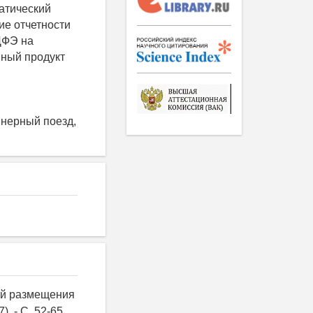
атический
ие отчетности
ДФЭ на
ный продукт
нерный поезд,
вий размещения
). - С. 52-65.