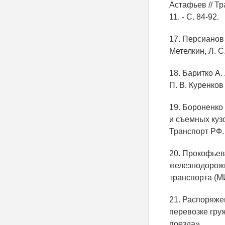
Астафьев // Тр
11. - С. 84-92.
17. Персианов 
Метелкин, Л. С.
18. Баритко А.
П. В. Куренков
19. Бороненко
и съемных куз
Транспорт РФ. -
20. Прокофьев
железнодорожн
транспорта (М
21. Распоряже
перевозке гру
поезда».