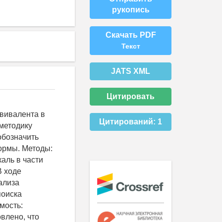
рукопись
Скачать PDF
Текст
JATS XML
Цитировать
квивалента в
Цитирований:
1
методику
обозначить
ормы. Методы:
аль в части
В ходе
ализа
поиска
мость:
влено, что