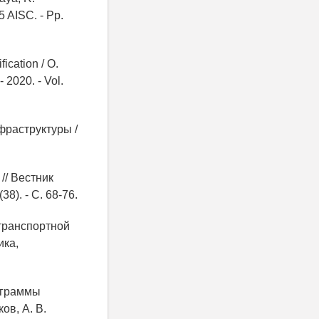
5 AISC. - Pp.
ication / O.
 2020. - Vol.
фраструктуры /
// Вестник
8). - С. 68-76.
 транспортной
ика,
рограммы
ов, А. В.