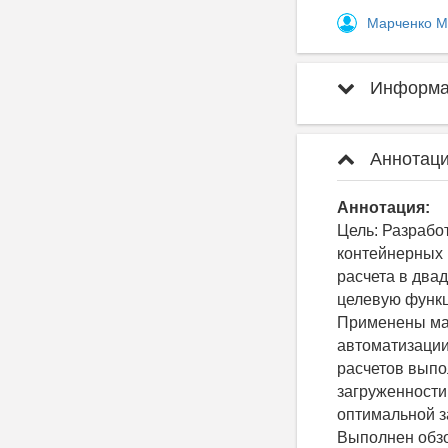
Марченко М
Информац
Аннотаци
Аннотация:
Цель: Разрабо
контейнерных 
расчета в два
целевую функц
Применены мат
автоматизации
расчетов выпо
загруженности
оптимальной з
Выполнен обзо