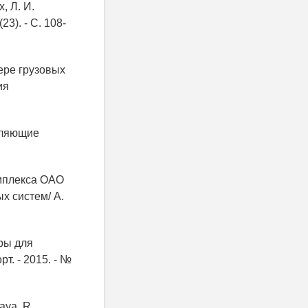
, Л. И.
3). - С. 108-
ере грузовых
ия
вляющие
омплекса ОАО
 систем/ А.
ры для
т. - 2015. - №
aya, R.