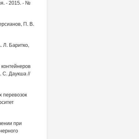
. - 2015. - №
ерсианов, П. В.
.
. Л. Баритко,
я контейнеров
 С. Даукша //
х перевозок
рситет
чении при
йнерного