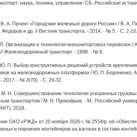
анспорт: наука, техника, управление: СБ. Российская история
В. А. Проект «Городские железные дороги России» / В. А. П
 Федоров и др. // Вестник транспорта. - 2014. - № 5. - С. 2-10
 Л. Организация и технология внешнеторговых перевозок / А
 // Железнодорожный транспорт. - 1998. - № 8.
 Ю. П. Выбор конструктивных решений устройств креплени
овов на железнодорожных платформах / Ю. П. Бороненко, А.
 2017. - № 3(70). - С. 29-32.
 М. Н. Совершенствование технологии ускоренных грузовы
ым транспортом / М. Н. Прокофьев. - М.: Российский униве
ИИТ), 2018.
ние ОАО «РЖД» от 20 ноября 2020 г. № 2554/р. об «Обеспе
женых и порожних контейнеров на вагонах в составе конте