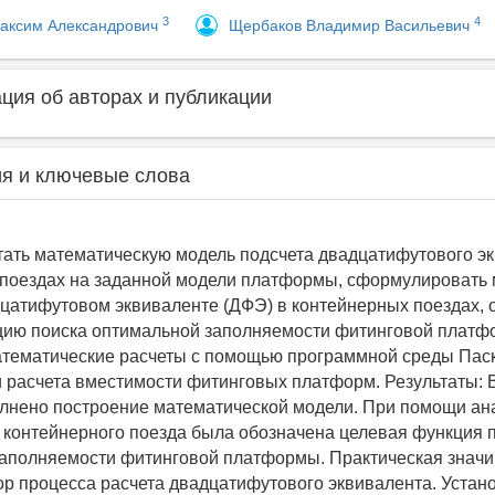
3
4
аксим Александрович
Щербаков Владимир Васильевич
ия об авторах и публикации
я и ключевые слова
тать математическую модель подсчета двадцатифутового э
поездах на заданной модели платформы, сформулировать 
дцатифутовом эквиваленте (ДФЭ) в контейнерных поездах, 
ию поиска оптимальной заполняемости фитинговой платф
ематические расчеты с помощью программной среды Паск
 расчета вместимости фитинговых платформ. Результаты: 
лнено построение математической модели. При помощи ан
 контейнерного поезда была обозначена целевая функция 
аполняемости фитинговой платформы. Практическая значи
р процесса расчета двадцатифутового эквивалента. Устано