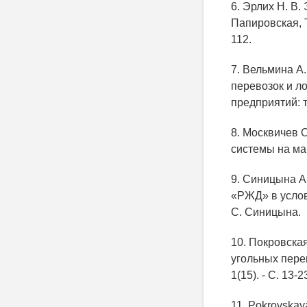
6. Эрлих Н. В.
Папировская, Т
112.
7. Вельмина А
перевозок и ло
предприятий: те
8. Москвичев
системы на маг
9. Синицына А
«РЖД» в услов
С. Синицына.
10. Покровска
угольных перев
1(15). - С. 13-2
11. Pokrovskaya