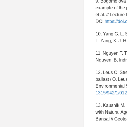
9. Bogomolova N
example of the 
et al. // Lecture
DOI:
https://do
10. Yang G. L. 
L. Yang, X. J. H
11. Nguyen T. T
Nguyen, B. Indra
12. Leus O. Str
ballast / O. Leu
Environmental Sc
1315/942/1/012
13. Kaushik M. 
with Natural Ag
Bansal // Geote