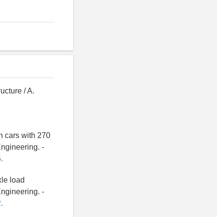
ucture / A.
n cars with 270
Engineering. -
.
xle load
Engineering. -
.