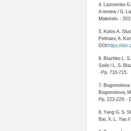
4. Lazorenko G.
A review / G. La
Materials. - 201
5. Kolos A. Stud
Petriaev, A. Ko
DOI:
https://doi
6. Blazhko L. 
Soils / L. S. Bl
- Рp. 710-715.
7. Bogomolova N
Bogomolova, M. B
Pp. 223-229. - 
8. Yang G. S. S
Bai, X. L. Yao /