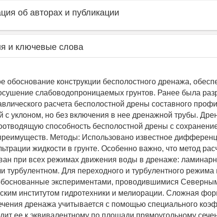
ия об авторах и публикации
я и ключевые слова
ое обоснование конструкции бесполостного дренажа, обес
осушение слабоводопроницаемых грунтов. Ранее была раз
авлического расчета бесполостной дрены составного профи
 с уклоном, но без включения в нее дренажной трубы. Дре
оотводящую способность бесполостной дрены с сохранени
преимуществ. Методы: Использовано известное дифферен
ьтрации жидкости в грунте. Особенно важно, что метод рас
ван при всех режимах движения воды в дренаже: ламинарн
и турбулентном. Для переходного и турбулентного режим
 обоснованные экспериментами, проводившимися Северным
ским институтом гидротехники и мелиорации. Сложная фо
ечения дренажа учитывается с помощью специального коэ
дит ее к эквивалентному по площади прямоугольному сече