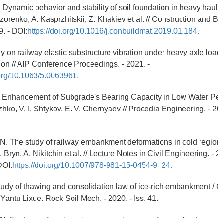
 Dynamic behavior and stability of soil foundation in heavy haul 
zorenko, A. Kasprzhitskii, Z. Khakiev et al. // Construction and 
9. - DOI:
https://doi.org/10.1016/j.conbuildmat.2019.01.184.
y on railway elastic substructure vibration under heavy axle load
non // AIP Conference Proceedings. - 2021. -
.org/10.1063/5.0063961.
S. Enhancement of Subgrade's Bearing Capacity in Low Water P
azhko, V. I. Shtykov, E. V. Chernyaev // Procedia Engineering. - 2
. The study of railway embankment deformations in cold region
ryn, A. Nikitchin et al. // Lecture Notes in Civil Engineering. - 2
DOI:
https://doi.org/10.1007/978-981-15-0454-9_24.
tudy of thawing and consolidation law of ice-rich embankment / 
/ Yantu Lixue. Rock Soil Mech. - 2020. - Iss. 41.