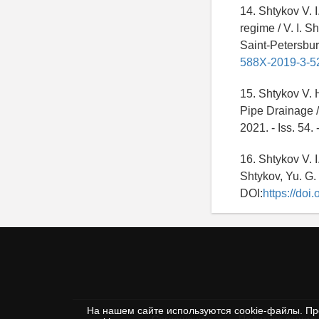
14. Shtykov V. I
regime / V. I. S
Saint-Petersburg
588X-2019-3-5
15. Shtykov V. 
Pipe Drainage /
2021. - Iss. 54.
16. Shtykov V. I
Shtykov, Yu. G. Y
DOI:
https://do
На нашем сайте используются cookie-файлы. Пр