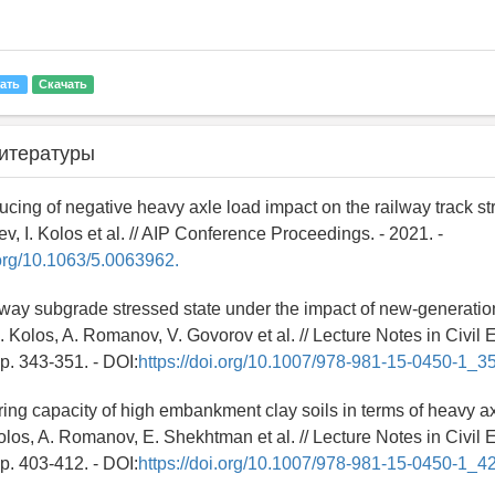
ать
Скачать
итературы
cing of negative heavy axle load impact on the railway track str
ev, I. Kolos et al. // AIP Conference Proceedings. - 2021. -
.org/10.1063/5.0063962.
lway subgrade stressed state under the impact of new-generatio
. Kolos, A. Romanov, V. Govorov et al. // Lecture Notes in Civil 
 Pp. 343-351. - DOI:
https://doi.org/10.1007/978-981-15-0450-1_35
ring capacity of high embankment clay soils in terms of heavy a
olos, A. Romanov, E. Shekhtman et al. // Lecture Notes in Civil 
 Pp. 403-412. - DOI:
https://doi.org/10.1007/978-981-15-0450-1_42