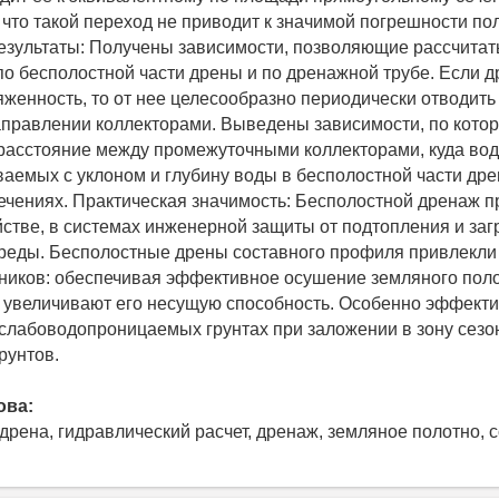
 что такой переход не приводит к значимой погрешности п
Результаты: Получены зависимости, позволяющие рассчитат
о бесполостной части дрены и по дренажной трубе. Если д
женность, то от нее целесообразно периодически отводить
правлении коллекторами. Выведены зависимости, по кото
расстояние между промежуточными коллекторами, куда вод
ваемых с уклоном и глубину воды в бесполостной части дре
ечениях. Практическая значимость: Бесполостной дренаж п
йстве, в системах инженерной защиты от подтопления и за
реды. Бесполостные дрены составного профиля привлекли
иков: обеспечивая эффективное осушение земляного поло
увеличивают его несущую способность. Особенно эффекти
слабоводопроницаемых грунтах при заложении в зону сезо
рунтов.
ова:
дрена, гидравлический расчет, дренаж, земляное полотно, 