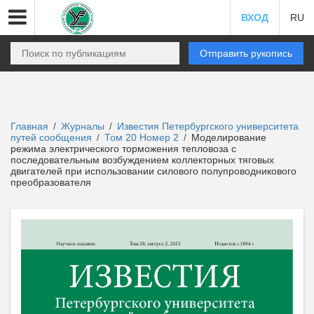
ВХОД
RU
Отправить рукопись
Главная
Журналы
Известия Петербургского университета
/
/
путей сообщения
Том 20 Номер 2
Моделирование
/
/
режима электрического торможения тепловоза с
последовательным возбуждением коллекторных тяговых
двигателей при использовании силового полупроводникового
преобразователя