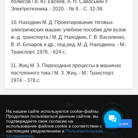
полюсов / В. Ю. Евсеев, А. Н. Савоськин //
Электротехника. - 2020. - № 9. - С. 32-38.
10. Находкин М. Д. Проектирование тяговых
электрических машин: учебное пособие для вузов
ж.-д. транспорта / М. Д. Находкин, Г. В. Василенко,
В. И. Бочаров и др.; под ред. М. Д. Находкина. - М.:
Транспорт, 1976. - 624 с.
11. Жиц М. З. Переходные процессы в машинах
постоянного тока / М. З. Жиц. - М.: Транспорт,
1974. - 378 с.
16+
На нашем сайте используются cookie-файлы.
Продолжая пользоваться данным сайтом, вы
подтверждаете свое согласие на
© itt.editorum.ru
Согласен
Политика
использование файлов cookie в соответствии с
защиты и
настоящим уведомлением и
Пользовательским
Powered by
ие
обработки
Поддержка
И
соглашением
.
Editorum,
2026