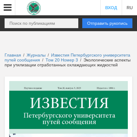
ВХОД
RU
Отправить рукопись
Главная
Журналы
Известия Петербургского университета
/
/
путей сообщения
Том 20 Номер 3
Экологические аспекты
/
/
при утилизации отработанных охлаждающих жидкостей