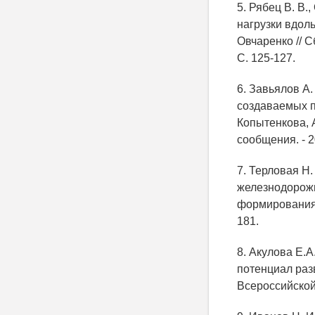
5. Рябец В. В
нагрузки вдоль
Овчаренко // С
С. 125-127.
6. Завьялов А
создаваемых п
Копытенкова, А
сообщения. - 20
7. Терловая Н
железнодорожно
формирования и
181.
8. Акулова Е.А
потенциал раз
Всероссийской 