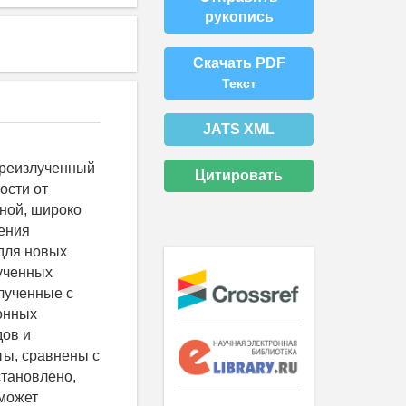
рукопись
Скачать PDF
Текст
JATS XML
ереизлученный
Цитировать
ости от
ной, широко
ения
 для новых
ученных
лученные с
онных
дов и
ты, сравнены с
становлено,
 может