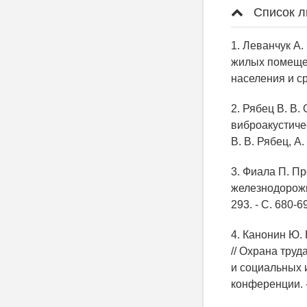
Список л
1. Леванчук А.
жилых помещени
населения и сре
2. Рябец В. В
виброакустиче
В. В. Рябец, А.
3. Фиала П. П
железнодорожны
293. - С. 680-6
4. Канонин Ю.
// Охрана тру
и социальных 
конференции. -