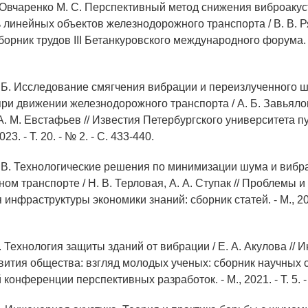
., Овчаренко М. С. Перспективный метод снижения виброаку
 линейных объектов железнодорожного транспорта / В. В. Р
борник трудов III Бетанкуровского международного форума. - 2
. Б. Исследование смягчения вибрации и переизлученного ш
ри движении железнодорожного транспорта / А. Б. Завьялов
. М. Евстафьев // Известия Петербургского университета п
23. - Т. 20. - № 2. - С. 433-440.
. В. Технологические решения по минимизации шума и вибр
м транспорте / Н. В. Терловая, А. А. Ступак // Проблемы 
нфраструктуры экономики знаний: сборник статей. - М., 201
. Технология защиты зданий от вибрации / Е. А. Акулова //
вития общества: взгляд молодых ученых: сборник научных ст
конференции перспективных разработок. - М., 2021. - Т. 5. -