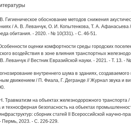
итературы
 В. Гигиеническое обоснование методов снижения акустичес
ях / А. В. Леванчук, О. И. Копытенкова, Т. А. Афанасьева 
да обитания. - 2020. - № 10(331). - С. 46-51.
. Особенности оценки комфортности среды городских поселе
ского воздействия в зоне влияния транспортных железнодо
 В. Леванчук // Вестник Евразийской науки. - 2021. - Т. 13. - №
рогнозирование внутреннего шума в зданиях, создаваемог
м движением / П. Фиала, Г. Дегранде // Журнал звука и ви
90.
 Н. Травматизм на объектах железнодорожного транспорта /
да и техносферная безопасность на объектах промышленнос
инфраструктур: сборник статей II Всероссийской научно-пра
 Пермь, 2023. - С. 226-229.