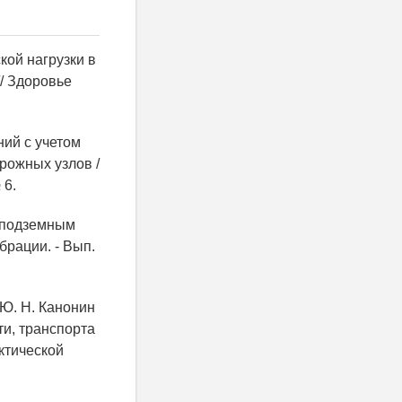
кой нагрузки в
// Здоровье
ний с учетом
рожных узлов /
 6.
о подземным
брации. - Вып.
 Ю. Н. Канонин
ти, транспорта
ктической