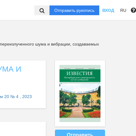
Отправить рукопись
ВХОД
RU
переизлученного шума и вибрации, создаваемых
УМА И
м 20 № 4 , 2023
Отправить