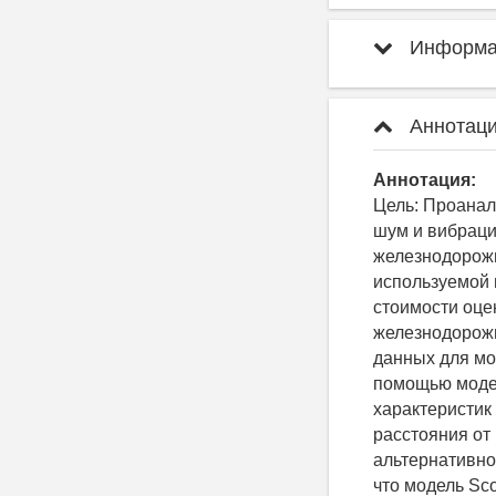
Информац
Аннотаци
Аннотация:
Цель: Проанал
шум и вибраци
железнодорожн
используемой 
стоимости оце
железнодорожн
данных для мо
помощью моде
характеристик
расстояния от
альтернативно
что модель Sс