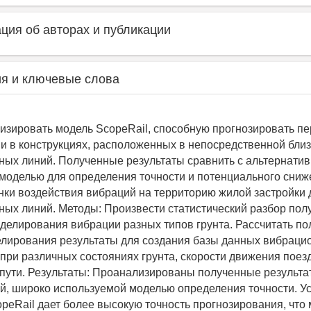
ия об авторах и публикации
я и ключевые слова
изировать модель SсореRаil, способную прогнозировать п
и в конструкциях, расположенных в непосредственной близ
ых линий. Полученные результаты сравнить с альтернатив
моделью для определения точности и потенциального сниж
нки воздействия вибраций на территорию жилой застройки
ых линий. Методы: Произвести статистический разбор пол
делирования вибрации разных типов грунта. Рассчитать по
лирования результаты для создания базы данных вибраци
 при различных состояниях грунта, скорости движения поез
 пути. Результаты: Проанализированы полученные результа
й, широко используемой моделью определения точности. У
ореRаil дает более высокую точность прогнозирования, что