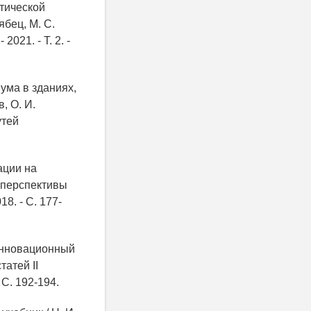
стической
ябец, М. С.
021. - Т. 2. -
ума в зданиях,
, О. И.
утей
ации на
и перспективы
8. - С. 177-
 Инновационный
атей II
 С. 192-194.