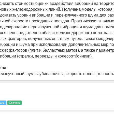
снизить стоимость оценки воздействия вибраций на терри
 новых железнодорожных линий. Получена модель, которая
дсказать уровни вибрации и переизлученного шума для ра
личной скорости проходящих поездов. Практическая значимо
оделирование переизлученной вибрации и шума для помещ
ся непосредственно вблизи железнодорожного полотна, 
рых факторов, полученных опытным путем. Также смодели
ибрации и шума при использовании дополнительных мер п
ских факторов (плит и бaллacтных матов), а также парамет
ибрации (стрелки, переезды и колеcooтбойники).
ова:
еизлученный шум, глубина почвы, скорость волны, точность,
ать
Скачать