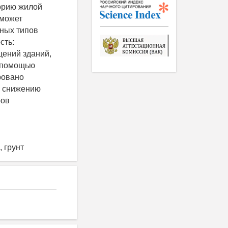
торию жилой
 может
зных типов
сть:
ений зданий,
с помощью
ровано
о снижению
ров
 грунт