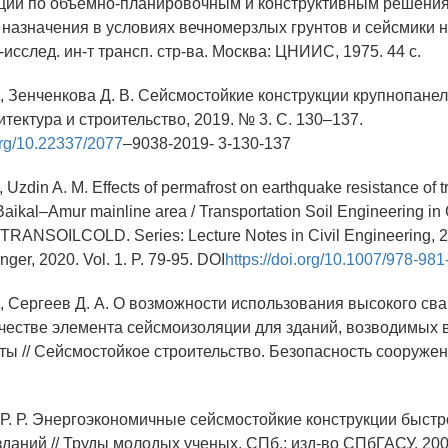
ции по объемно-планировочным и конструктивным решени
 назначения в условиях вечномерзлых грунтов и сейсмики н
-исслед. ин-т трансп. стр-ва. Москва: ЦНИИС, 1975. 44 с.
., Зенченкова Д. В. Сейсмостойкие конструкции крупнопанел
тектура и строительство, 2019. № 3. С. 130–137.
.org/10.22337/2077
–9038-2019- 3-130-137
, Uzdin A. M. Effects of permafrost on earthquake resistance of t
he Baikal–Amur mainline area / Transportation Soil Engineering i
TRANSOILCOLD. Series: Lecture Notes in Civil Engineering, 20
nger, 2020. Vol. 1. P. 79-95. DOI
https://doi.org/10.1007/978-981
., Сергеев Д. А. О возможности использования высокого св
ачестве элемента сейсмоизоляции для зданий, возводимых 
ты // Сейсмостойкое строительство. Безопасность сооружен
 Р. Р. Энергоэкономичные сейсмостойкие конструкции быс
даний // Труды молодых ученых. СПб.: изд-во СПбГАСУ. 2001