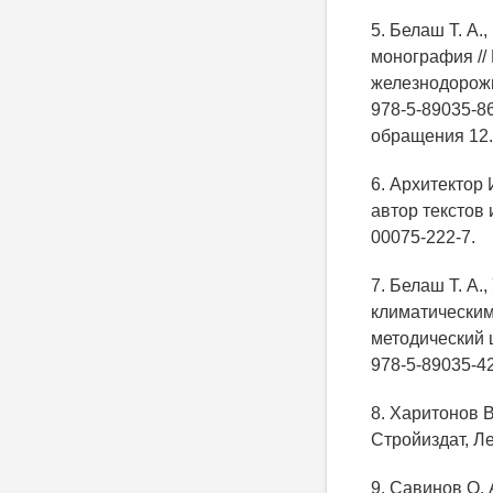
5. Белаш Т. А.
монография //
железнодорожн
978-5-89035-8
обращения 12.
6. Архитектор 
автор текстов 
00075-222-7.
7. Белаш Т. А
климатическим
методический 
978-5-89035-42
8. Харитонов В
Стройиздат, Лен
9. Савинов О. 