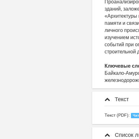
Проанализиров
зданий, залож
«Архитектуры 
памяти и связ
личного проис
изучением ист
событий при о
строительной 
Ключевые сл
Байкало-Амурс
железнодорожн
Текст
Текст (PDF):
Чит
Список л