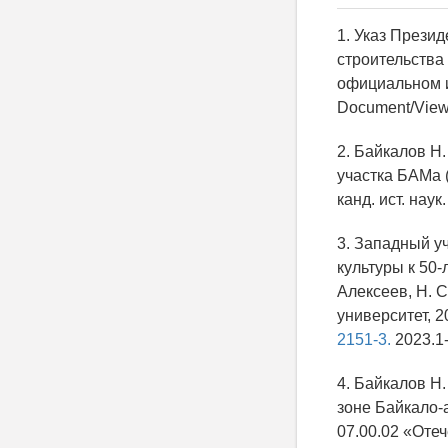
1. Указ Прези
строительства
официальном и
Document/View
2. Байкалов Н
участка БАМа (
канд. ист. наук
3. Западный у
культуры к 50
Алексеев, Н. С
университет, 2
2151-3.
2023.1-
4. Байкалов Н
зоне Байкало-
07.00.02 «Отеч