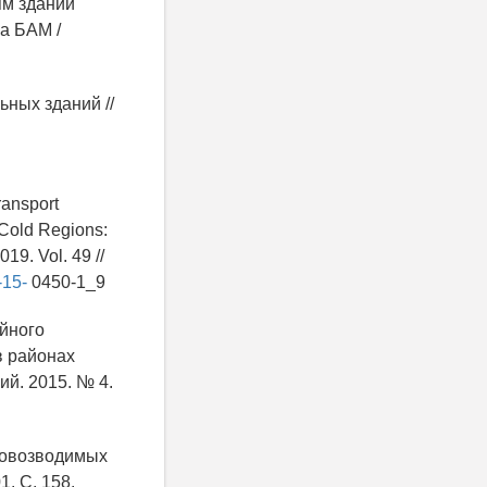
ям зданий
а БАМ /
ьных зданий //
ransport
n Cold Regions:
19. Vol. 49 //
-15-
0450-1_9
айного
в районах
ий. 2015. № 4.
тровозводимых
. С. 158.