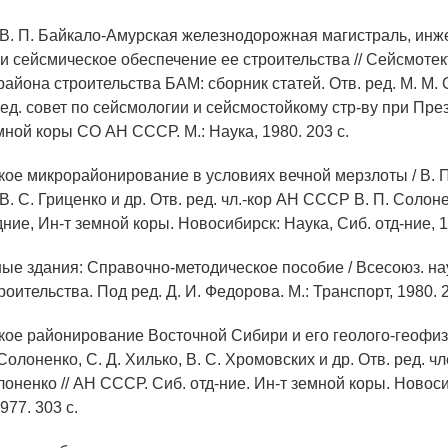
 В. П. Байкало-Амурская железнодорожная магистраль, инж
 и сейсмическое обеспечение ее строительства // Сейсмотек
айона строительства БАМ: сборник статей. Отв. ред. М. М.
д. совет по сейсмологии и сейсмостойкому стр-ву при Пр
мной коры СО АН СССР. М.: Наука, 1980. 203 с.
кое микрорайонирование в условиях вечной мерзлоты / В. П
 В. С. Гриценко и др. Отв. ред. чл.-кор АН СССР В. П. Солоне
ние, Ин-т земной коры. Новосибирск: Наука, Сиб. отд-ние, 1
ые здания: Справочно-методическое пособие / Всесоюз. нау
троительства. Под ред. Д. И. Федорова. М.: Транспорт, 1980. 2
кое районирование Восточной Сибири и его геолого-геофи
 Солоненко, С. Д. Хилько, В. С. Хромовских и др. Отв. ред. ч
оненко // АН СССР. Сиб. отд-ние. Ин-т земной коры. Новоси
977. 303 с.