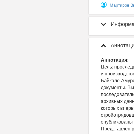
Мартиров В
Информац
Аннотаци
Аннотация:
Цель: прослед
и производств
Байкало-Амурс
документы. Вы
последователь
архивных данн
которых вперв
стройотрядовц
опубликованы 
Представлен р