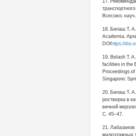
17. Рекоменда
транспортного
Всесоюз. науч.
18. Белаш Т. А
Academia. Архи
DOI
https://doi
19. Belash T. A.
facilities in t
Proceedings of 
Singapore: Spri
20. Белаш Т. А
ростверка в к
вечной мерзло
С. 45–47.
21. Лабазанов
малоэтажных з