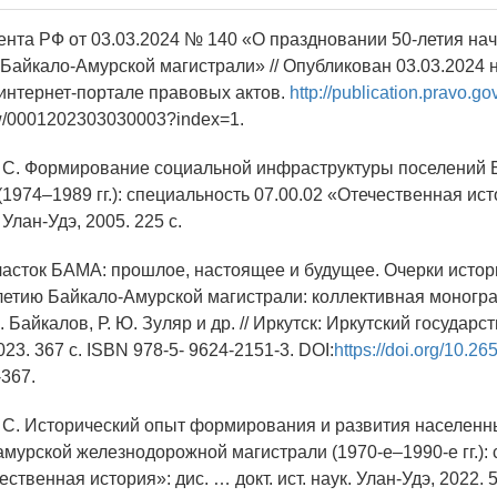
дента РФ от 03.03.2024 № 140 «О праздновании 50-летия на
 Байкало-Амурской магистрали» // Опубликован 03.03.2024 
нтернет-портале правовых актов.
http://publication.pravo.gov
/0001202303030003?index=1.
. С. Формирование социальной инфраструктуры поселений 
1974–1989 гг.): специальность 07.00.02 «Отечественная истор
. Улан-Удэ, 2005. 225 с.
часток БАМА: прошлое, настоящее и будущее. Очерки истор
-летию Байкало-Амурской магистрали: коллективная моногра
. Байкалов, Р. Ю. Зуляр и др. // Иркутск: Иркутский государ
023. 367 с. ISBN 978-5- 9624-2151-3. DOI:
https://doi.org/10.2
367.
. С. Исторический опыт формирования и развития населенн
амурской железнодорожной магистрали (1970-е–1990-е гг.):
ественная история»: дис. … докт. ист. наук. Улан-Удэ, 2022. 5