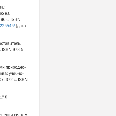
ва:
ию на
96 с. ISBN:
/225545/
(дата
оставитель,
: ISBN 978-5-
ыми природно-
ква: учебно-
7. 372 с. ISBN
/ Л.:
менения систем