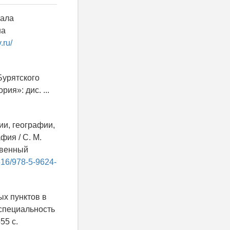
чала
на
.ru/
Бурятского
ия»: дис. ...
ии, географии,
фия / С. М.
ственный
6516/978-5-9624-
ых пунктов в
 специальность
55 с.