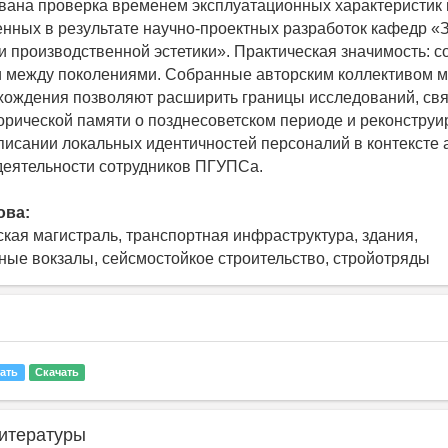
ана проверка временем эксплуатационных характеристик
енных в результате научно-проектных разработок кафедр «
и производственной эстетики». Практическая значимость: 
и между поколениями. Собранные авторским коллективом 
хождения позволяют расширить границы исследований, св
орической памяти о позднесоветском периоде и реконструи
писании локальных идентичностей персоналий в контексте 
деятельности сотрудников ПГУПСа.
ова:
кая магистраль, транспортная инфраструктура, здания,
ые вокзалы, сейсмостойкое строительство, стройотряды
ать
Скачать
итературы