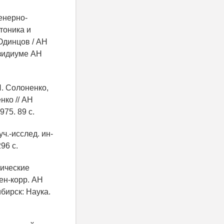
енерно-
тоника и
 Одинцов / АН
езидиуме АН
. Солоненко,
нко // АН
975. 89 с.
ч.-исслед. ин-
96 с.
зические
лен-корр. АН
бирск: Наука.