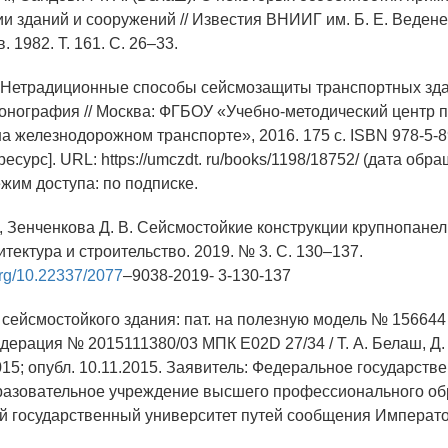
и зданий и сооружений // Известия ВНИИГ им. Б. Е. Веден
. 1982. Т. 161. С. 26–33.
. Нетрадиционные способы сейсмозащиты транспортных зд
онография // Москва: ФГБОУ «Учебно-методический центр 
а железнодорожном транспорте», 2016. 175 с. ISBN 978-5-
есурс]. URL: https://umczdt. ru/books/1198/18752/ (дата обр
ежим доступа: по подписке.
., Зенченкова Д. В. Сейсмостойкие конструкции крупнопанел
тектура и строительство. 2019. № 3. С. 130–137.
.org/10.22337/2077
–9038-2019- 3-130-137
 сейсмостойкого здания: пат. на полезную модель № 156644
дерация № 2015111380/03 МПК E02D 27/34 / Т. А. Белаш, Д. 
015; опубл. 10.11.2015. Заявитель: Федеральное государств
разовательное учреждение высшего профессионального об
й государственный университет путей сообщения Императ