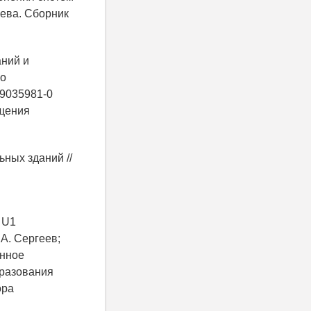
еева. Сборник
аний и
по
89035981-0
ащения
ьных зданий //
 U1
А. Сергеев;
енное
разования
ора