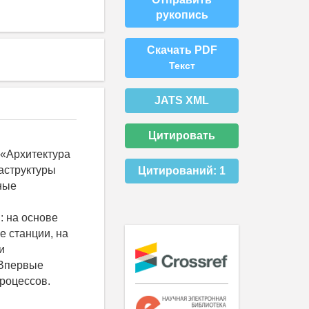
рукопись
Скачать PDF
Текст
JATS XML
Цитировать
 «Архитектура
аструктуры
Цитирований:
1
ные
: на основе
 станции, на
и
 Впервые
роцессов.