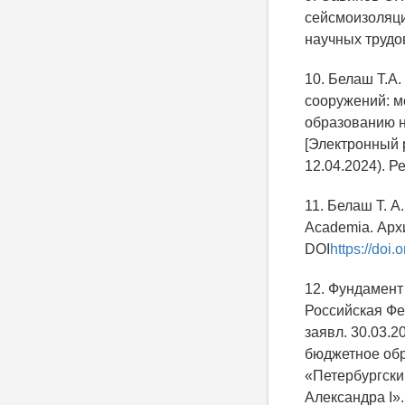
сейсмоизоляци
научных трудов
10. Белаш Т.А
сооружений: м
образованию н
[Электронный р
12.04.2024). Р
11. Белаш Т. А
Academia. Архи
DOI
https://doi
12. Фундамент
Российская Фе
заявл. 30.03.2
бюджетное об
«Петербургски
Александра I».