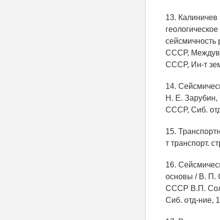
13. Калиничев
геологическое
сейсмичность р
СССР, Междуве
СССР, Ин-т зе
14. Сейсмичес
Н. Е. Зарубин,
СССР, Сиб. отд
15. Транспортн
т транспорт. с
16. Сейсмичес
основы / В. П.
СССР В.П. Сол
Сиб. отд-ние, 1