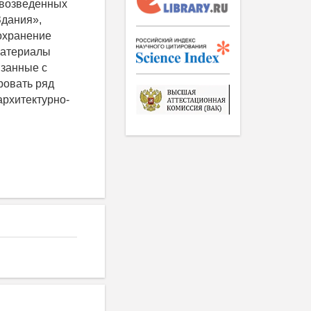
 возведенных
Здания»,
сохранение
материалы
язанные с
ровать ряд
архитектурно-