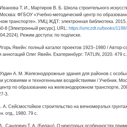
, Иванова Т. И., Мартиров В. Б. Школа строительного искусст
 Москва: ФГБОУ «Учебно-методический центр по образован
ом транспорте». УМЦ ЖДТ: электронная библиотека. 2015. 
60-8 [Электронный ресурс]. URL:
https://umczdt.ru/books/1198
04.2024). Режим доступа: по подписке.
Игорь Явейн: полный каталог проектов 1923–1980 / Автор-с
и аннотаций Олег Явейн. Екатеринбург: TATLIN, 2020. 479 с.
., Уздин А. М. Железнодорожные здания для районов с особ
и условиями и техногенными воздействиями / Учебник. Мос
центр по образованию на железнодорожном транспорте, 200
7-3.
. А. Сейсмостойкое строительство на вечномерзлых грунтах /
. отд., 1980. 79 с.
А., Сандович Т. А. (Белаш). О некоторых особенностях при