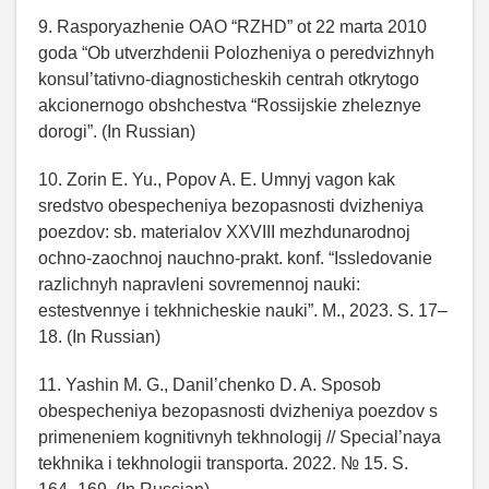
9. Rasporyazhenie OAO “RZHD” ot 22 marta 2010
goda “Ob utverzhdenii Polozheniya o peredvizhnyh
konsul’tativno-diagnosticheskih centrah otkrytogo
akcionernogo obshchestva “Rossijskie zheleznye
dorogi”. (In Russian)
10. Zorin E. Yu., Popov A. E. Umnyj vagon kak
sredstvo obespecheniya bezopasnosti dvizheniya
poezdov: sb. materialov XXVIII mezhdunarodnoj
ochno-zaochnoj nauchno-prakt. konf. “Issledovanie
razlichnyh napravleni sovremennoj nauki:
estestvennye i tekhnicheskie nauki”. M., 2023. S. 17–
18. (In Russian)
11. Yashin M. G., Danil’chenko D. A. Sposob
obespecheniya bezopasnosti dvizheniya poezdov s
primeneniem kognitivnyh tekhnologij // Special’naya
tekhnika i tekhnologii transporta. 2022. № 15. S.