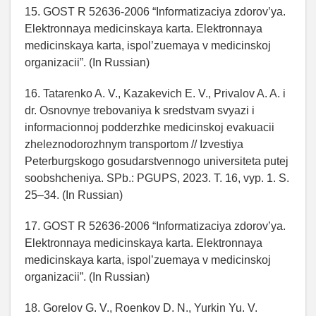
15. GOST R 52636-2006 “Informatizaciya zdorov’ya.
Elektronnaya medicinskaya karta. Elektronnaya
medicinskaya karta, ispol’zuemaya v medicinskoj
organizacii”. (In Russian)
16. Tatarenko A. V., Kazakevich E. V., Privalov A. A. i
dr. Osnovnye trebovaniya k sredstvam svyazi i
informacionnoj podderzhke medicinskoj evakuacii
zheleznodorozhnym transportom // Izvestiya
Peterburgskogo gosudarstvennogo universiteta putej
soobshcheniya. SPb.: PGUPS, 2023. T. 16, vyp. 1. S.
25–34. (In Russian)
17. GOST R 52636-2006 “Informatizaciya zdorov’ya.
Elektronnaya medicinskaya karta. Elektronnaya
medicinskaya karta, ispol’zuemaya v medicinskoj
organizacii”. (In Russian)
18. Gorelov G. V., Roenkov D. N., Yurkin Yu. V.