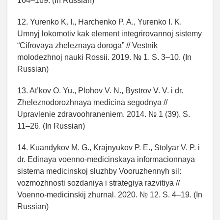
164–169. (In Russian)
12. Yurenko K. I., Harchenko P. A., Yurenko I. K.
Umnyj lokomotiv kak element integrirovannoj sistemy
“Cifrovaya zheleznaya doroga” // Vestnik
molodezhnoj nauki Rossii. 2019. № 1. S. 3–10. (In
Russian)
13. At’kov O. Yu., Plohov V. N., Bystrov V. V. i dr.
Zheleznodorozhnaya medicina segodnya //
Upravlenie zdravoohraneniem. 2014. № 1 (39). S.
11–26. (In Russian)
14. Kuandykov M. G., Krajnyukov P. E., Stolyar V. P. i
dr. Edinaya voenno-medicinskaya informacionnaya
sistema medicinskoj sluzhby Vooruzhennyh sil:
vozmozhnosti sozdaniya i strategiya razvitiya //
Voenno-medicinskij zhurnal. 2020. № 12. S. 4–19. (In
Russian)