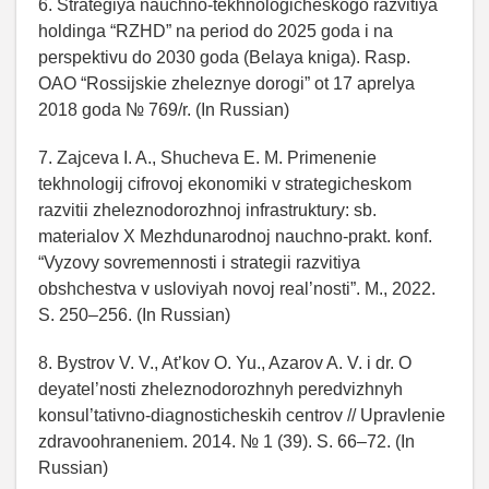
6. Strategiya nauchno-tekhnologicheskogo razvitiya
holdinga “RZHD” na period do 2025 goda i na
perspektivu do 2030 goda (Belaya kniga). Rasp.
OAO “Rossijskie zheleznye dorogi” ot 17 aprelya
2018 goda № 769/r. (In Russian)
7. Zajceva I. A., Shucheva E. M. Primenenie
tekhnologij cifrovoj ekonomiki v strategicheskom
razvitii zheleznodorozhnoj infrastruktury: sb.
materialov X Mezhdunarodnoj nauchno-prakt. konf.
“Vyzovy sovremennosti i strategii razvitiya
obshchestva v usloviyah novoj real’nosti”. M., 2022.
S. 250–256. (In Russian)
8. Bystrov V. V., At’kov O. Yu., Azarov A. V. i dr. O
deyatel’nosti zheleznodorozhnyh peredvizhnyh
konsul’tativno-diagnosticheskih centrov // Upravlenie
zdravoohraneniem. 2014. № 1 (39). S. 66–72. (In
Russian)