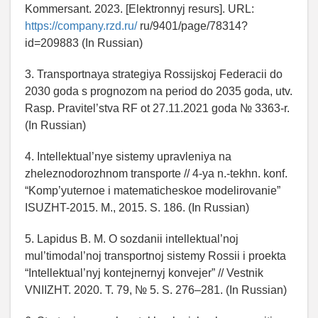
Kommersant. 2023. [Elektronnyj resurs]. URL:
https://company.rzd.ru/
ru/9401/page/78314?
id=209883 (In Russian)
3. Transportnaya strategiya Rossijskoj Federacii do
2030 goda s prognozom na period do 2035 goda, utv.
Rasp. Pravitel’stva RF ot 27.11.2021 goda № 3363-r.
(In Russian)
4. Intellektual’nye sistemy upravleniya na
zheleznodorozhnom transporte // 4-ya n.-tekhn. konf.
“Komp’yuternoe i matematicheskoe modelirovanie”
ISUZHT-2015. M., 2015. S. 186. (In Russian)
5. Lapidus B. M. O sozdanii intellektual’noj
mul’timodal’noj transportnoj sistemy Rossii i proekta
“Intellektual’nyj kontejnernyj konvejer” // Vestnik
VNIIZHT. 2020. T. 79, № 5. S. 276–281. (In Russian)