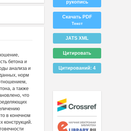
рукопись
Скачать PDF
Текст
JATS XML
Цитировать
тношение,
сть бетона и
Цитирований:
4
оды анализа и
данных, норм
отношением,
тона, а также
ановлено, что
пределяющих
величению
то в конечном
х конструкций.
говечности