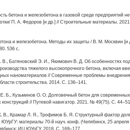
ость бетона и железобетона в газовой среде предприятий н
ки/ П. А. Федоров [и др.] // Строительные материалы. 2021.
етона и железобетона. Методы их защиты / В. М. Москвин [и др
0. 536 с.
. В., Батяновский Э. И., Якимович В. Д. Об особенностях п
производства тяжелого высокопрочного бетона, включая вв
дных наноматериалов // Современные проблемы внедрения 
бласти строительства. 2014. С. 136–141.
 Е. Б., Кузьминов О. О. Долговечный бетон для современных
конструкций // Путевой навигатор. 2021. № 49(75). С. 44–51
. В., Крамар Л. Я., Трофимов Б. Я. Структурный фактор дол
а ЮУрГУ: материалы 70-й науч. конф. (Челябинск, 25 апреля
лябинск: ИЦ ЮУрГУ, 2018. С. 169–177