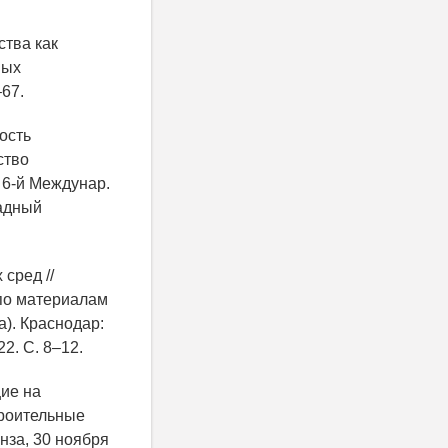
ства как
ных
–67.
ость
ство
 6-й Междунар.
падный
сред //
 по материалам
а). Краснодар:
2. С. 8–12.
щие на
троительные
енза, 30 ноября