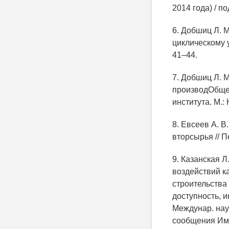
2014 года) / п
6. Добшиц Л. 
циклическому 
41–44.
7. Добшиц Л. 
производОбщете
института. М.:
8. Евсеев А. В
вторсырья // П
9. Казанская Л
воздействий к
строительства 
доступность, и
Междунар. нау
сообщения Импе