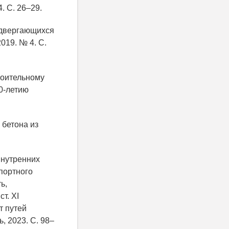
. С. 26–29.
подвергающихся
019. № 4. С.
роительному
60-летию
 бетона из
внутренних
портного
ь,
т. XI
т путей
, 2023. С. 98–