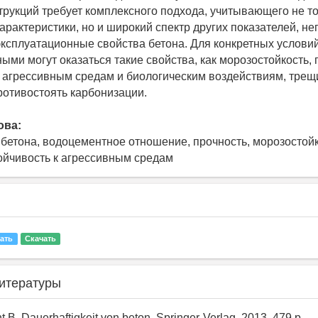
трукций требует комплексного подхода, учитывающего не т
арактеристики, но и широкий спектр других показателей, н
ксплуатационные свойства бетона. Для конкретных услови
ми могут оказаться такие свойства, как морозостойкость, 
к агрессивным средам и биологическим воздействиям, трещ
ротивостоять карбонизации.
ова:
 бетона, водоцементное отношение, прочность, морозостойк
тойчивость к агрессивным средам
ать
Скачать
итературы
ht B. Dauerhaftigkeit von beton. Springer-Verlag, 2013. 479 p.