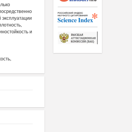
олько
епосредственно
й эксплуатации
плотность,
иностойкость и
ость,