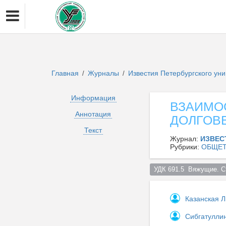
Главная
Журналы
Известия Петербургского ун
/
/
Информация
ВЗАИМО
Аннотация
ДОЛГОВ
Текст
Журнал:
ИЗВЕС
Рубрики:
ОБЩЕТ
УДК 691.5  Вяжущие. С
Казанская 
Сибгатулли