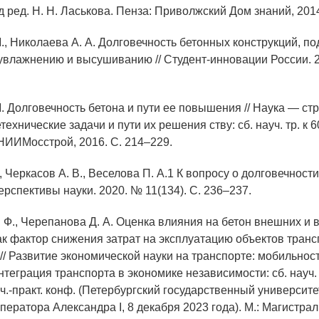
од ред. Н. Н. Ласькова. Пенза: Приволжский Дом знаний, 2014
М., Николаева А. А. Долговечность бетонных конструкций, 
увлажнению и высушиванию // Студент-инновации России. 2
М. Долговечность бетона и пути ее повышения // Наука — ст
хнические задачи и пути их решения ству: сб. науч. тр. к 
 НИИМосстрой, 2016. С. 214–229.
., Черкасов А. В., Веселова П. А.1 К вопросу о долговечности
ерспективы науки. 2020. № 11(134). С. 236–237.
. Ф., Черепанова Д. А. Оценка влияния на бетон внешних и 
ак фактор снижения затрат на эксплуатацию объектов транс
// Развитие экономической науки на транспорте: мобильност
нтеграция транспорта в экономике независимости: сб. науч. с
ч.-практ. конф. (Петербургский государственный университе
ратора Александра I, 8 декабря 2023 года). М.: Магистраль