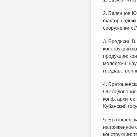
2. Беленцов Ю
фактор надежн
сооружениях //
3. Бредихин В.
конструкций из
продукции: кон
молодежн. науч
государственны
4. Братошевска
Обследование 
конф. архитект
Кубанский госу
5. Братошевска
напряженное с
конструкции: т