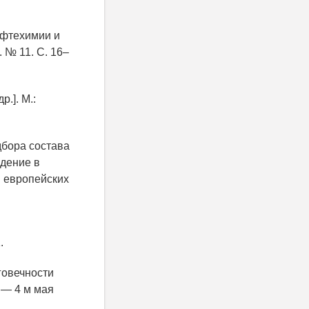
ефтехимии и
 № 11. С. 16–
.]. М.:
одбора состава
едение в
европейских
.
говечности
 — 4 м мая