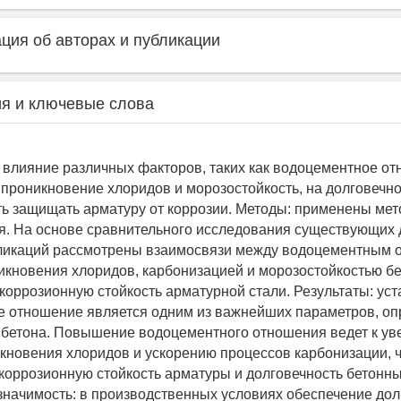
ия об авторах и публикации
я и ключевые слова
ь влияние различных факторов, таких как водоцементное о
 проникновение хлоридов и морозостойкость, на долговечно
ть защищать арматуру от коррозии. Методы: применены мет
. На основе сравнительного исследования существующих 
бликаций рассмотрены взаимосвязи между водоцементным 
икновения хлоридов, карбонизацией и морозостойкостью бе
 коррозионную стойкость арматурной стали. Результаты: уст
е отношение является одним из важнейших параметров, о
 бетона. Повышение водоцементного отношения ведет к у
кновения хлоридов и ускорению процессов карбонизации, ч
 коррозионную стойкость арматуры и долговечность бетонны
значимость: в производственных условиях обеспечение дол