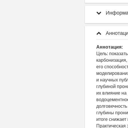
Информац
Аннотаци
Аннотация:
Цель: показат
карбонизация,
его способнос
моделирования
и научных пу
глубиной прон
их влияние на
водоцементно
долговечность
глубины прони
итоге снижает
Практическая 