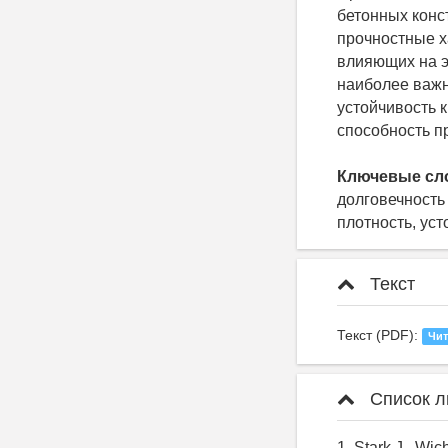
бетонных конс
прочностные х
влияющих на э
наиболее важны
устойчивость 
способность п
Ключевые сл
долговечность
плотность, ус
Текст
Текст (PDF):
Чит
Список л
1. Stark J., Wic