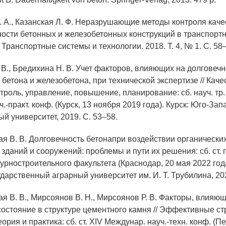
. А., Казанская Л. Ф. Неразрушающие методы контроля каче
ости бетонных и железобетонных конструкций в транспорт
 Транспортные системы и технологии. 2018. Т. 4, № 1. С. 58
 В., Бредихина Н. В. Учет факторов, влияющих на долговечн
 бетона и железобетона, при технической экспертизе // Каче
троль, управление, повышение, планирование: сб. науч. тр.
.-практ. конф. (Курск, 13 ноября 2019 года). Курск: Юго-За
й университет, 2019. С. 53–58.
я В. В. Долговечность бетонапри воздействии органических 
зданий и сооружений: проблемы и пути их решения: сб. ст.
урностроительного факультета (Краснодар, 20 мая 2022 год
дарственный аграрный университет им. И. Т. Трубилина, 202
я В. В., Мирсоянов В. Н., Мирсоянов Р. В. Факторы, влияю
остояние в структуре цементного камня // Эффективные с
еория и практика: сб. ст. XIV Междунар. науч.-техн. конф. (П