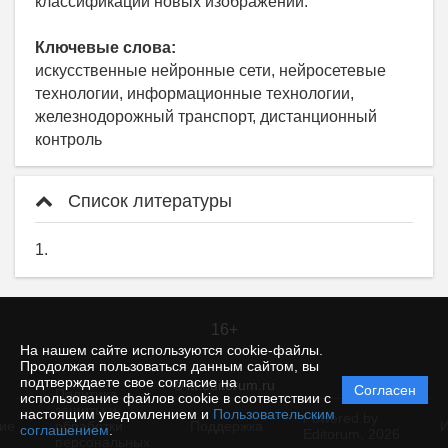
классификации новых изображений.
Ключевые слова:
искусственные нейронные сети, нейро­сетевые
технологии, информационные технологии,
железнодорожный транспорт, дистанционный
контроль
Список литературы
1.
16+
На нашем сайте используются cookie-файлы.
Продолжая пользоваться данным сайтом, вы
подтверждаете свое согласие на
© itt.editorum.ru
Согласен
Политика
использование файлов cookie в соответствии с
защиты и
настоящим уведомлением и
Пользовательским
Powered by
ие
обработки
Поддержка
И
соглашением
.
Editorum,
2026
персональных