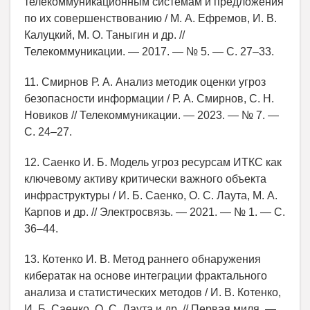
телекоммуникационным системам и предложения
по их совершенствованию / М. А. Ефремов, И. В.
Калуцкий, М. О. Таныгин и др. //
Телекоммуникации. — 2017. — № 5. — С. 27‒33.
11. Смирнов Р. А. Анализ методик оценки угроз
безопасности информации / Р. А. Смирнов, С. Н.
Новиков // Телекоммуникации. — 2023. — № 7. —
C. 24–27.
12. Саенко И. Б. Модель угроз ресурсам ИТКС как
ключевому активу критически важного объекта
инфраструктуры / И. Б. Саенко, О. С. Лаута, М. А.
Карпов и др. // Электросвязь. — 2021. — № 1. — С.
36–44.
13. Котенко И. В. Метод раннего обнаружения
кибератак на основе интеграции фрактального
анализа и статистических методов / И. В. Котенко,
И. Б. Саенко, О. С. Лаута и др. // Первая миля. —