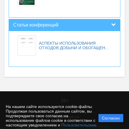
Статьи конференций
АСПЕКТЫ ИСПОЛЬЗОВАНИЯ
ОТХОДОВ ДОБЫЧИ И ОБОГАЩЕН...
16+
На нашем сайте используются cookie-файлы.
Продолжая пользоваться данным сайтом, вы
подтверждаете свое согласие на
© itt.editorum.ru
Согласен
Политика
использование файлов cookie в соответствии с
защиты и
настоящим уведомлением и
Пользовательским
Powered by
ие
обработки
Поддержка
И