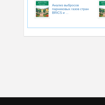
Анализ выбросов
парниковых газов стран
BRICS и ...