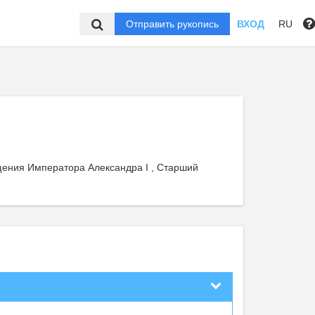
Отправить рукопись
ВХОД
RU
щения Императора Александра I , Старший