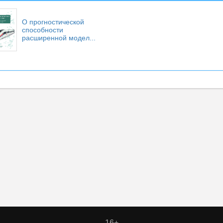
О прогностической
способности
расширенной модел...
16+