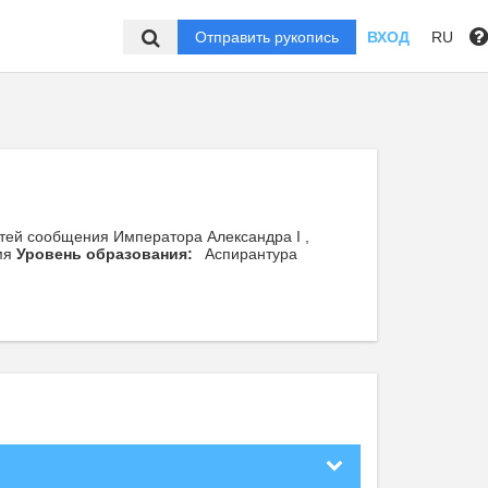
Отправить рукопись
ВХОД
RU
утей сообщения Императора Александра I ,
мя
Уровень образования:
Аспирантура