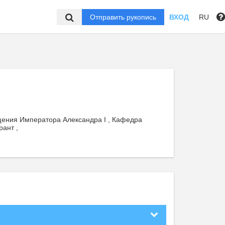
Отправить рукопись
ВХОД
RU
щения Императора Александра I , Кафедра
ант ,