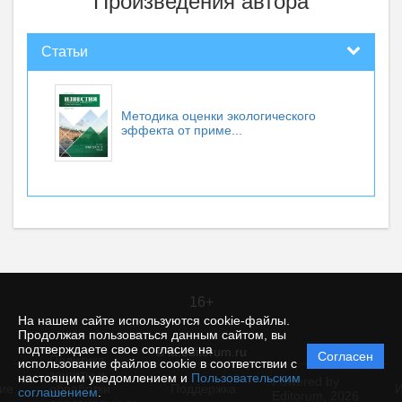
Произведения автора
Статьи
Методика оценки экологического
эффекта от приме...
16+
На нашем сайте используются cookie-файлы.
Продолжая пользоваться данным сайтом, вы
подтверждаете свое согласие на
© itt.editorum.ru
Согласен
Политика
использование файлов cookie в соответствии с
защиты и
настоящим уведомлением и
Пользовательским
Powered by
ие
обработки
Поддержка
И
соглашением
.
Editorum,
2026