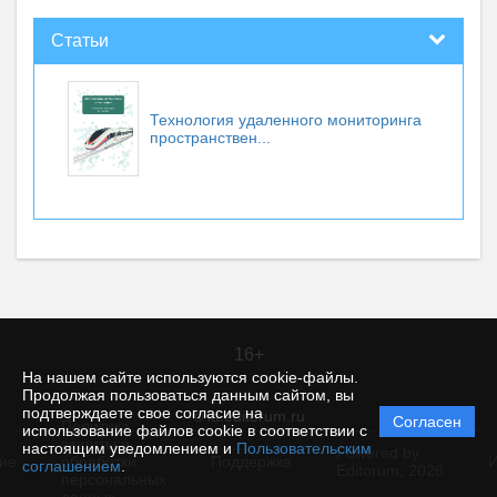
Статьи
Технология удаленного мониторинга
пространствен...
16+
На нашем сайте используются cookie-файлы.
Продолжая пользоваться данным сайтом, вы
подтверждаете свое согласие на
© itt.editorum.ru
Согласен
Политика
использование файлов cookie в соответствии с
защиты и
настоящим уведомлением и
Пользовательским
Powered by
ие
обработки
Поддержка
И
соглашением
.
Editorum,
2026
персональных