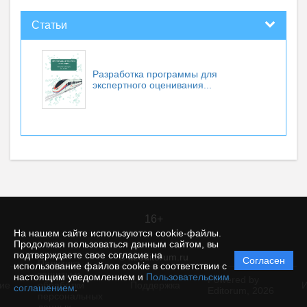
Статьи
Разработка программы для
экспертного оценивания...
16+
На нашем сайте используются cookie-файлы.
Продолжая пользоваться данным сайтом, вы
подтверждаете свое согласие на
© itt.editorum.ru
Согласен
Политика
использование файлов cookie в соответствии с
защиты и
настоящим уведомлением и
Пользовательским
Powered by
ие
обработки
Поддержка
И
соглашением
.
Editorum,
2026
персональных