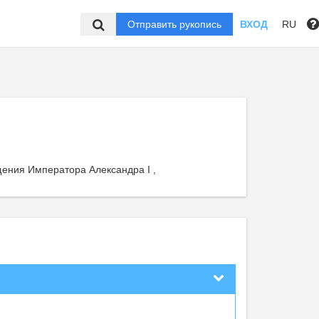
Отправить рукопись
ВХОД
RU
щения Императора Александра I ,