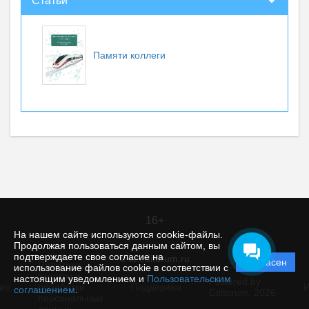
Статьи
Памяти коллеги
16+
На нашем сайте используются cookie-файлы.
Продолжая пользоваться данным сайтом, вы
подтверждаете свое согласие на
© itt.editorum.ru
Согласен
Политика
использование файлов cookie в соответствии с
защиты и
настоящим уведомлением и
Пользовательским
Powered by
ие
обработки
Поддержка
И
соглашением
.
Editorum,
2026
персональных