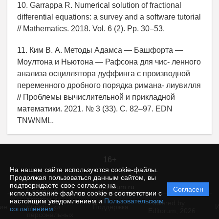
10. Garrappa R. Numerical solution of fractional
differential equations: a survey and a software tutorial
// Mathematics. 2018. Vol. 6 (2). Pp. 30–53.
11. Ким В. А. Методы Адамса — Башфорта —
Моултона и Ньютона — Рафсона для чис- ленного
анализа осциллятора дуффинга с производной
переменного дробного порядка римана- лиувилля
// Проблемы вычислительной и прикладной
математики. 2021. № 3 (33). С. 82–97. EDN
TNWNML.
16+
На нашем сайте используются cookie-файлы.
Продолжая пользоваться данным сайтом, вы
подтверждаете свое согласие на
© itt.editorum.ru
Согласен
Политика
использование файлов cookie в соответствии с
защиты и
настоящим уведомлением и
Пользовательским
Powered by
ие
обработки
Поддержка
И
соглашением
.
Editorum,
2026
персональных