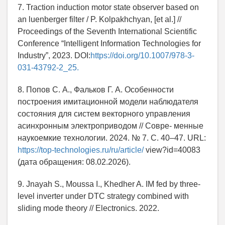
7. Traction induction motor state observer based on
an luenberger filter / P. Kolpakhchyan, [et al.] //
Proceedings of the Seventh International Scientific
Conference “Intelligent Information Technologies for
Industry”, 2023. DOI:
https://doi.org/10.1007/978-3-
031-43792-2_25.
8. Попов С. А., Фальков Г. А. Особенности
построения имитационной модели наблюдателя
состояния для систем векторного управления
асинхронным электроприводом // Совре- менные
наукоемкие технологии. 2024. № 7. С. 40–47. URL:
https://top-technologies.ru/ru/article/
view?id=40083
(дата обращения: 08.02.2026).
9. Jnayah S., Moussa I., Khedher A. IM fed by three-
level inverter under DTC strategy combined with
sliding mode theory // Electronics. 2022.