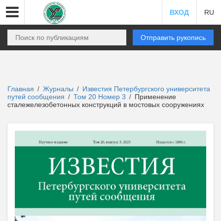
ВХОД
RU
Отправить рукопись
Главная
Журналы
Известия Петербургского университета
/
/
путей сообщения
Том 20 Номер 3
Применение
/
/
сталежелезобетонных конструкций в мостовых сооружениях