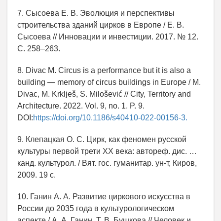
7. Сысоева Е. В. Эволюция и перспективы
строительства зданий цирков в Европе / Е. В.
Сысоева // Инновации и инвестиции. 2017. № 12.
С. 258–263.
8. Divac M. Circus is a performance but it is also a
building — memory of circus buildings in Europe / M.
Divac, M. Krklješ, S. Milošević // City, Territory and
Architecture. 2022. Vol. 9, no. 1. P. 9.
DOI:
https://doi.org/10.1186/s40410-022-00156-3.
9. Клепацкая О. С. Цирк, как феномен русской
культуры первой трети XX века: автореф. дис. …
канд. культурол. / Вят. гос. гуманитар. ун-т, Киров,
2009. 19 с.
10. Ганин А. А. Развитие циркового искусства в
России до 2035 года в культурологическом
аспекте / А. А. Ганин, Т. В. Бушкова // Человек и