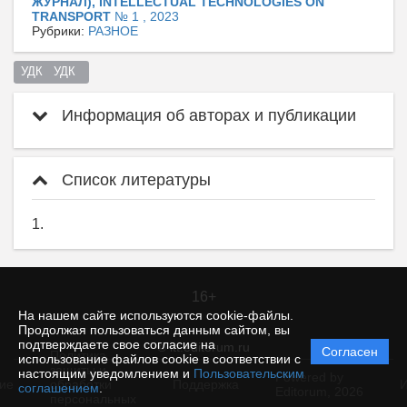
ЖУРНАЛ), INTELLECTUAL TECHNOLOGIES ON
TRANSPORT
№ 1 , 2023
Рубрики:
РАЗНОЕ
УДК   УДК  
Информация об авторах и публикации
Список литературы
1.
16+
На нашем сайте используются cookie-файлы.
Продолжая пользоваться данным сайтом, вы
подтверждаете свое согласие на
© itt.editorum.ru
Согласен
Политика
использование файлов cookie в соответствии с
защиты и
настоящим уведомлением и
Пользовательским
Powered by
ие
обработки
Поддержка
И
соглашением
.
Editorum,
2026
персональных