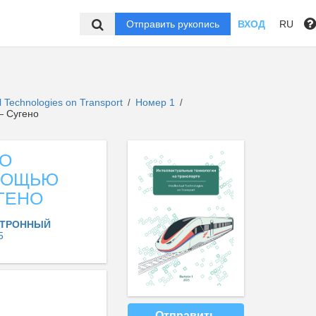
Отправить рукопись
ВХОД
RU
 Technologies on Transport
Номер 1
/
/
— Сугено
ГО
ОМОЩЬЮ
ГЕНО
КТРОННЫЙ
5
Отправить