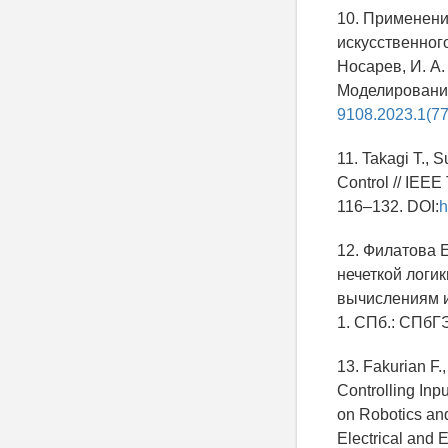
10. Применени
искусственного
Носарев, И. А
Моделирование.
9108.2023.1(77
11. Takagi T., 
Control // IEEE
116–132. DOI:
h
12. Филатова Е
нечеткой логи
вычислениям и 
1. СПб.: СПбГ
13. Fakurian F
Controlling Inp
on Robotics and
Electrical and 