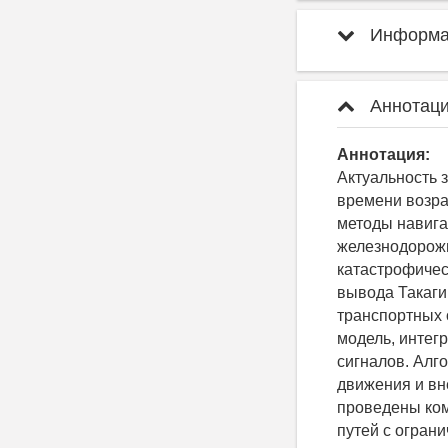
Информац
Аннотаци
Аннотация:
Актуальность 
времени возра
методы навига
железнодорожн
катастрофичес
вывода Такаги
транспортных 
модель, интег
сигналов. Алг
движения и вн
проведены ко
путей с огран