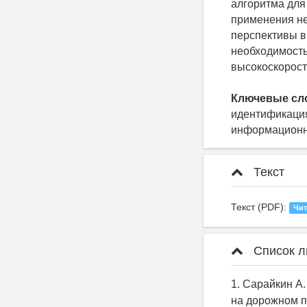
алгоритма для
применения не
перспективы в
необходимость
высокоскорост
Ключевые сл
идентификация
информационна
Текст
Текст (PDF):
Чит
Список л
1. Сарайкин А.
на дорожном п