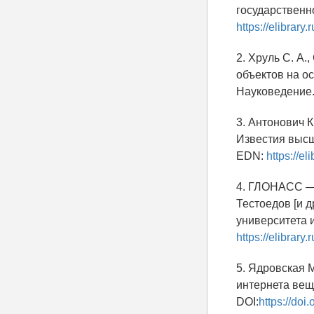
государственно
https://elibrary
2. Хруль С. А
объектов на о
Науковедение. 
3. Антонович К
Известия высш
EDN:
https://e
4. ГЛОНАСС — с
Тестоедов [и д
университета и
https://elibrar
5. Ядровская М
интернета веще
DOI:
https://do