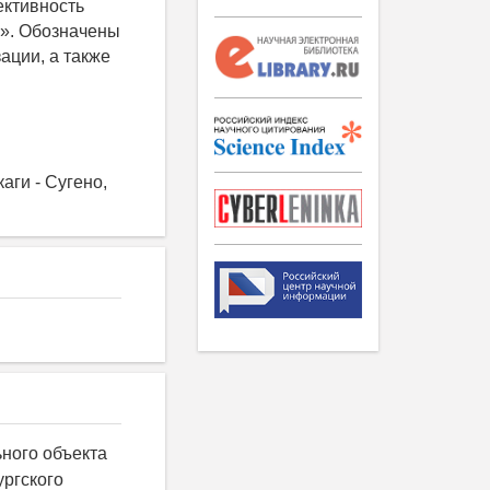
ективность
». Обозначены
ации, а также
аги - Сугено,
ьного объекта
ургского