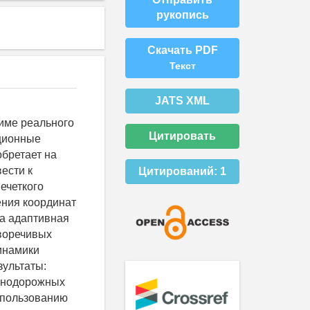
рукопись
Скачать PDF
Текст
JATS XML
жиме реального
Цитировать
иционные
бретает на
ести к
Цитирований:
1
ечеткого
ения координат
а адаптивная
иворечивых
инамики
зультаты:
знодорожных
спользованию