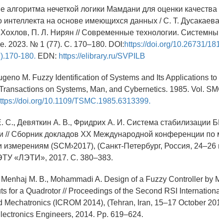
е алгоритма нечеткой логики Мамдани для оценки качества
 интеллекта на основе имеющихся данных / С. Т. Дусакаева,
. Хохлов, П. Л. Нирян // Современные технологии. Системны
 2023. № 1 (77). С. 170–180. DOI:
https://doi.org/10.26731/18
).170-180.
EDN:
https://elibrary.ru/SVPILB
Sugeno M. Fuzzy Identification of Systems and Its Applications t
 Transactions on Systems, Man, and Cybernetics. 1985. Vol. SMC
ttps://doi.org/10.1109/TSMC.1985.6313399.
. С., Девяткин А. В., Фридрих А. И. Система стабилизации
ки // Сборник докладов XX Международной конференции по 
измерениям (SCM›2017), (Санкт-Петербург, Россия, 24–26 ма
ЭТУ «ЛЭТИ», 2017. С. 380–383.
., Menhaj M. B., Mohammadi A. Design of a Fuzzy Controller by
uts for a Quadrotor // Proceedings of the Second RSI Internatio
 Mechatronics (ICROM 2014), (Tehran, Iran, 15–17 October 2014)
Electronics Engineers, 2014. Pp. 619–624.