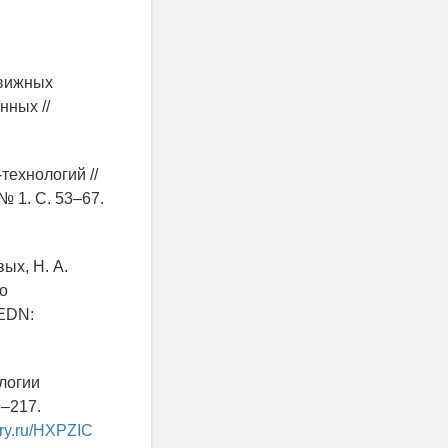
движных
нных //
технологий //
 1. С. 53–67.
ых, Н. А.
го
 EDN:
ологии
7–217.
rary.ru/HXPZIC