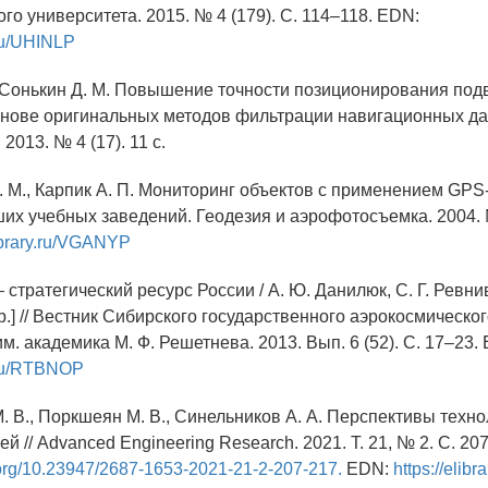
го университета. 2015. № 4 (179). С. 114–118. EDN:
.ru/UHINLP
., Сонькин Д. М. Повышение точности позиционирования по
снове оригинальных методов фильтрации навигационных да
2013. № 4 (17). 11 с.
. М., Карпик А. П. Мониторинг объектов с применением GPS-
их учебных заведений. Геодезия и аэрофотосъемка. 2004. №
library.ru/VGANYP
тратегический ресурс России / А. Ю. Данилюк, С. Г. Ревнив
р.] // Вестник Сибирского государственного аэрокосмическо
м. академика М. Ф. Решетнева. 2013. Вып. 6 (52). C. 17–23.
y.ru/RTBNOP
. В., Поркшеян М. В., Синельников А. А. Перспективы техн
й // Advanced Engineering Research. 2021. Т. 21, № 2. С. 20
i.org/10.23947/2687-1653-2021-21-2-207-217.
EDN:
https://elib