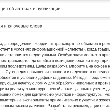
ия об авторах и публикации
я и ключевые слова
задач определения координат транспортных объектов в ре
стает в условиях информационной «слепоты», когда трад
ции становятся недоступными. Особую значимость это прио
ом транспорте, где ошибки в позиционировании могут прив
ким последствиям. Цель: разработка алгоритма на основе н
 — Сугено для повышения точности и надежности определ
объектов в условиях дефицита данных. Методы: предложен
рирующая нечеткую логику для обработки неполных и прот
оритм реализует многоуровневый анализ данных с учетом д
ешних помех для критических участков инфраструктуры. Ре
мпьютерные эксперименты применительно к участкам желе
иченным числом датчиков. Разработаны рекомендации по и