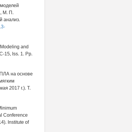
 моделей
 М. П.
й анализ.
13-
o Modeling and
-15, Iss. 1. Pp.
 БПЛА на основе
мягким
я 2017 г.). Т.
 Minimum
nal Conference
. Institute of