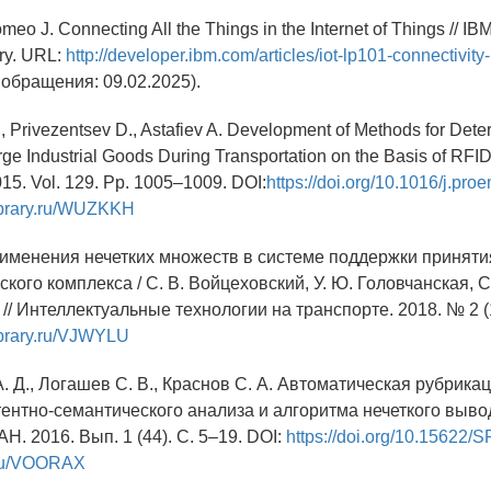
omeo J. Connecting All the Things in the Internet of Things // IB
ry. URL:
http://developer.ibm.com/articles/iot-lp101-connectivity
 обращения: 09.02.2025).
., Privezentsev D., Astafiev A. Development of Methods for Dete
rge Industrial Goods During Transportation on the Basis of RFID
15. Vol. 129. Pp. 1005–1009. DOI:
https://doi.org/10.1016/j.pro
library.ru/WUZKKH
рименения нечетких множеств в системе поддержки принят
кого комплекса / С. В. Войцеховский, У. Ю. Головчанская, С
// Интеллектуальные технологии на транспорте. 2018. № 2 (1
library.ru/VJWYLU
. Д., Логашев С. В., Краснов С. А. Автоматическая рубрика
ентно-семантического анализа и алгоритма нечеткого выво
 2016. Вып. 1 (44). С. 5–19. DOI:
https://doi.org/10.15622/S
y.ru/VOORAX