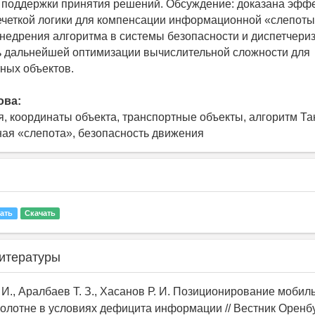
 поддержки принятия решений. Обсуждение: доказана эфф
четкой логики для компенсации информационной «слепоты
недрения алгоритма в системы безопасности и диспетчериз
 дальнейшей оптимизации вычислительной сложности для
ных объектов.
ова:
, координаты объекта, транспортные объекты, алгоритм Так
я «слепота», безопасность движения
ать
Скачать
итературы
 И., Аралбаев Т. З., Хасанов Р. И. Позиционирование мобил
олотне в условиях дефицита информации // Вестник Оренб