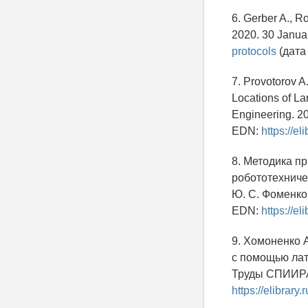
6. Gerber A., R
2020. 30 Janua
protocols
(дата
7. Provotorov A
Locations of La
Engineering. 20
EDN:
https://e
8. Методика п
робототехничес
Ю. С. Фоменко 
EDN:
https://e
9. Хомоненко А
с помощью лат
Труды СПИИРАН.
https://elibrar