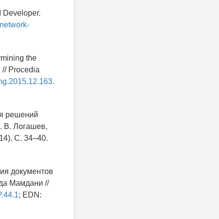
M Developer.
-network-
rmining the
 // Procedia
eng.2015.12.163.
ия решений
. В. Логашев,
4). С. 34–40.
ция документов
да Мамдани //
P.44.1
; EDN: