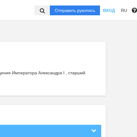
Отправить рукопись
ВХОД
RU
щения Императора Александра I , старший