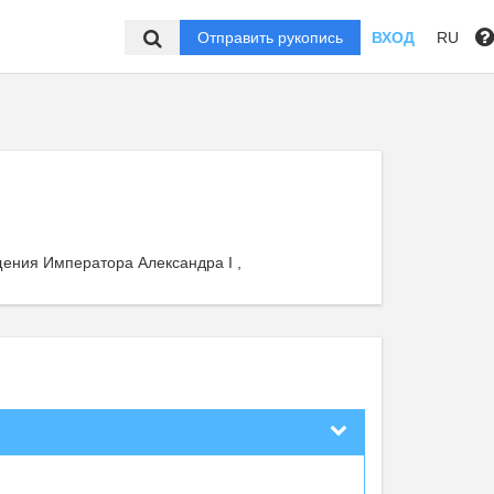
Отправить рукопись
ВХОД
RU
щения Императора Александра I ,