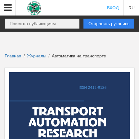
ВХОД
RU
Отправить рукопись
Главная
Журналы
Автоматика на транспорте
/
/